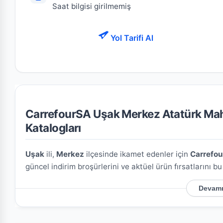
Saat bilgisi girilmemiş
Yol Tarifi Al
CarrefourSA Uşak Merkez Atatürk Mah.
Katalogları
Uşak
ili,
Merkez
ilçesinde ikamet edenler için
Carrefou
güncel indirim broşürlerini ve aktüel ürün fırsatlarını b
Devamı
CarrefourSA Uşak Merkez Atatürk Mah. Süper
Mağazamızın açık adresi şöyledir:
Atatürk Mah. Muhsin
üzerindeki konumu kullanarak mağazaya kolayca ulaşım 