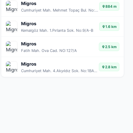
Migros
884 m
Cumhuriyet Mah. Mehmet Topaç Bul. No:198/A
Migros
1.6 km
Kemalgöz Mah. 1.Pırlanta Sok. No:9/A-B
Migros
2.5 km
Fatih Mah. Ova Cad. NO:127/A
Migros
2.8 km
Cumhuriyet Mah. 4.Akyıldız Sok. No:1BA-1BB