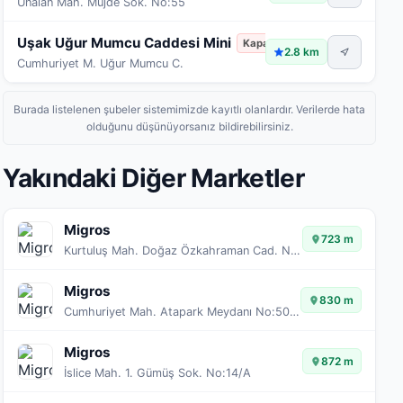
Ünalan Mah. Müjde Sok. No:55
Uşak Uğur Mumcu Caddesi Mini
Kapalı
2.8 km
Cumhuriyet M. Uğur Mumcu C.
Burada listelenen şubeler sistemimizde kayıtlı olanlardır. Verilerde hata
olduğunu düşünüyorsanız bildirebilirsiniz.
Yakındaki Diğer Marketler
Migros
723 m
Kurtuluş Mah. Doğaz Özkahraman Cad. No:12/A
Migros
830 m
Cumhuriyet Mah. Atapark Meydanı No:50/A
Migros
872 m
İslice Mah. 1. Gümüş Sok. No:14/A