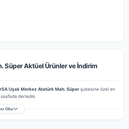
 Süper Aktüel Ürünler ve İndirim
rSA Uşak Merkez Atatürk Mah. Süper
şubesine özel en
u sayfada derledik.
nı Oku
 Nerede?
 Yazıcıoğlu Cad. Kremon Otel No:20/A
. Harita
sağlayabilirsiniz.