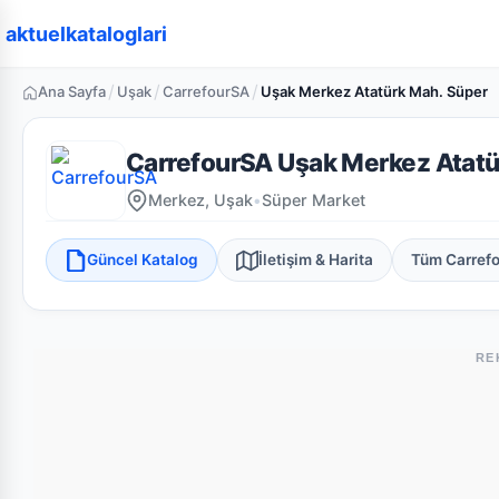
aktuelkataloglari
/
/
/
Ana Sayfa
Uşak
CarrefourSA
Uşak Merkez Atatürk Mah. Süper
CarrefourSA Uşak Merkez Atatü
Merkez, Uşak
•
Süper Market
Güncel Katalog
İletişim & Harita
Tüm Carref
RE