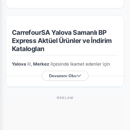
CarrefourSA Yalova Samanlı BP
Express Aktüel Ürünler ve İndirim
Katalogları
Yalova
ili,
Merkez
ilçesinde ikamet edenler için
CarrefourSA Yalova Samanlı BP Express
şubesine
Devamını Oku
özel en güncel indirim broşürlerini ve aktüel ürün
fırsatlarını bu sayfada derledik.
REKLAM
CarrefourSA Yalova Samanlı BP Express
Nerede?
Mağazamızın açık adresi şöyledir:
Samanlı Mah.
Termal Yolu No:1
. Harita üzerindeki konumu