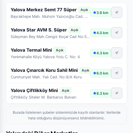
Yalova Merkez Semt 77 Süper
Açık
3.6 km
Bayraktepe Mah. Muhsin Yazıcıoğlu Cad. No:4 Dükyan No:570
Yalova Star AVM S. Süper
Açık
4.0 km
Süleyman Bey Mah.Cengiz Koçal Cad No:54/1 Yalova
Yalova Termal Mini
Açık
4.3 km
Yenimahalle Köyü Yalova Yolu C. No: 4
Yalova Çınarcık Koru Sahil Mini
Açık
6.0 km
Cumhuriyet Mah. Yalı Cad. No:9/A Koru
Yalova Çiftlikköy Mini
Açık
8.3 km
Çiftlikköy Siteler M. Barbaros Bulvarı
Burada listelenen şubeler sistemimizde kayıtlı olanlardır. Verilerde
hata olduğunu düşünüyorsanız bildirebilirsiniz.