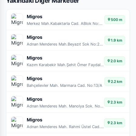
Yakındaki Diğer Marketler
Migros
500 m
Merkez Mah.Kabaktarla Cad. ABlok No:28-29-30
Migros
1.9 km
Adnan Menderes Mah.Beyazıt Sok No:23/A
Migros
2.0 km
Kazım Karabekir Mah.Şehit Ömer Faydalı Cad. No:233
Migros
2.2 km
Bahçelievler Mah. Marmara Cad. No:13/A
Migros
2.3 km
Adnan Menderes Mah. Manolya Sok. No:2A/9
Migros
2.3 km
Adnan Menderes Mah. Rahmi Üstel Cad. No:105