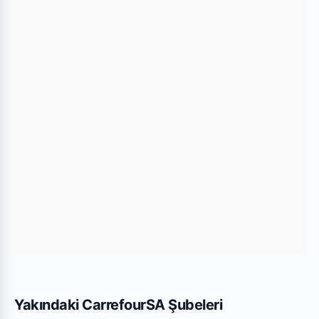
kullanarak mağazaya kolayca ulaşım
sağlayabilirsiniz.
Bu Şubede Neler Var?
CarrefourSA mağazalarında genellikle gıda,
temizlik ürünleri, kişisel bakım ürünleri ve haftalık
değişen aktüel teknolojik ürünler bulunmaktadır.
Yalova Samanlı BP Express şubesi için yayınlanan
son kataloglara yukarıdaki listeden göz
atabilirsiniz.
Yakındaki CarrefourSA Şubeleri