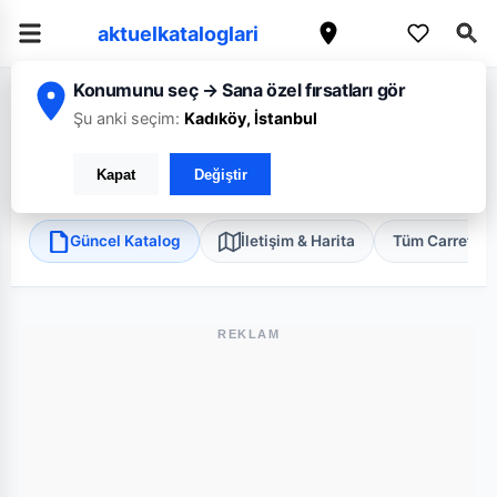
aktuelkataloglari
Konumunu seç → Sana özel fırsatları gör
/
/
/
Ana Sayfa
Yalova
CarrefourSA
Yalova Samanlı BP Express
Şu anki seçim:
Kadıköy, İstanbul
CarrefourSA Yalova Samanlı BP Express
Kapat
Değiştir
Merkez, Yalova
•
Süper Market
Güncel Katalog
İletişim & Harita
Tüm Carrefou
REKLAM