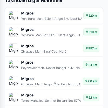
Yakındaki Diğer Marketler
Migros
220 m
Yeni Baraj Mah. Bülent Angın Blv. No:84/A
Migros
510 m
Yenibaraj Mah.Şht.Yzb. Bülent Angın Bulv. No:110/A
Migros
997 m
Ziyapaşa Mah. Baraj Cad. No:6
Migros
1.4 km
Beyazevler mah. Devlet bahçeli bulv. No:50/A
Migros
2.0 km
Güzelyalı Mah. Turgut Özal Bulv.No:38/A
Migros
2.1 km
Toros Mahallesi Şehitler Bulvarı No: 57/A