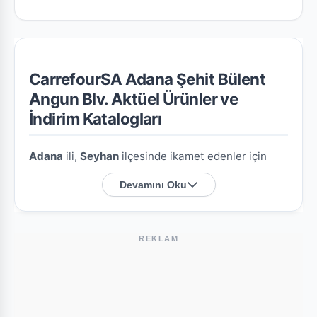
CarrefourSA Adana Şehit Bülent
Angun Blv. Aktüel Ürünler ve
İndirim Katalogları
Adana
ili,
Seyhan
ilçesinde ikamet edenler için
CarrefourSA Adana Şehit Bülent Angun Blv.
Devamını Oku
şubesine özel en güncel indirim broşürlerini ve
aktüel ürün fırsatlarını bu sayfada derledik.
REKLAM
CarrefourSA Adana Şehit Bülent Angun
Blv. Nerede?
Mağazamızın açık adresi şöyledir:
Yeni Baraj M.
Şehit Bülent Angun.
. Harita üzerindeki konumu