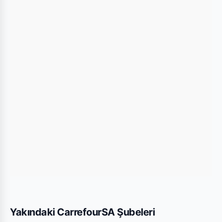
kullanarak mağazaya kolayca ulaşım
sağlayabilirsiniz.
Bu Şubede Neler Var?
CarrefourSA mağazalarında genellikle gıda,
temizlik ürünleri, kişisel bakım ürünleri ve haftalık
değişen aktüel teknolojik ürünler bulunmaktadır.
Adana Şehit Bülent Angun Blv. şubesi için
yayınlanan son kataloglara yukarıdaki listeden göz
atabilirsiniz.
Yakındaki CarrefourSA Şubeleri