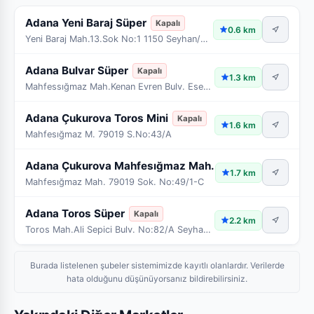
Adana Yeni Baraj Süper
Kapalı
0.6 km
Yeni Baraj Mah.13.Sok No:1 1150 Seyhan/Adana
Adana Bulvar Süper
Kapalı
1.3 km
Mahfessığmaz Mah.Kenan Evren Bulv. Esencan Sitesi
Adana Çukurova Toros Mini
Kapalı
1.6 km
Mahfesığmaz M. 79019 S.No:43/A
Adana Çukurova Mahfesığmaz Mah. Süper
Kapalı
1.7 km
Mahfesığmaz Mah. 79019 Sok. No:49/1-C
Adana Toros Süper
Kapalı
2.2 km
Toros Mah.Ali Sepici Bulv. No:82/A Seyhan/Adana
Burada listelenen şubeler sistemimizde kayıtlı olanlardır. Verilerde
hata olduğunu düşünüyorsanız bildirebilirsiniz.