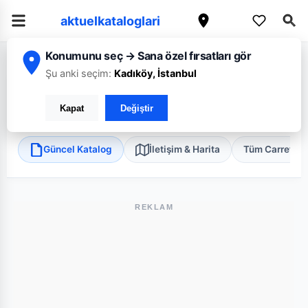
aktuelkataloglari
Konumunu seç → Sana özel fırsatları gör
/
/
/
Ana Sayfa
Adana
CarrefourSA
Adana Şehit Bülent Angun Blv.
Şu anki seçim:
Kadıköy, İstanbul
CarrefourSA Adana Şehit Bülent Angun Blv.
Kapat
Değiştir
Seyhan, Adana
•
Süper Market
Güncel Katalog
İletişim & Harita
Tüm Carrefou
REKLAM