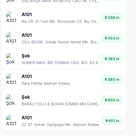
GAZİPAŞA MAH. KIYIBOYU CAD. RE YYAN APT. B BLOK NO:85 A
A101
338 m
No:29-31 Yurt Mh. İboosman Cd. İbo Osman Seyhan Adana
A101
353 m
25/c 65106. Sokak Namık Kemal Mh. Borsa Seyhan Adana
Şok
383 m
SÜMER MAH. İBO OSMAN CAD. NO: 62 A
A101
385 m
Kara Fatma Seyhan Adana
Şok
650 m
BARAJ YOLU 4.SOKAK,SÜMER MH.CANER ELITAŞ APT.NO:7
A101
651 m
22 37. Sokak Gazipaşa Mh. Seyhan Adana