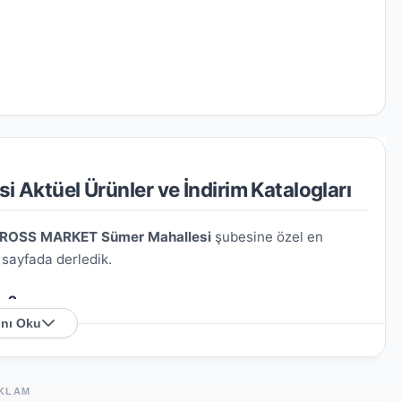
ktüel Ürünler ve İndirim Katalogları
ROSS MARKET Sümer Mahallesi
şubesine özel en
u sayfada derledik.
e?
nı Oku
 Sümer, Sümer Mahallesi, Seyhan, Adana, Akdeniz
anarak mağazaya kolayca ulaşım sağlayabilirsiniz.
KLAM