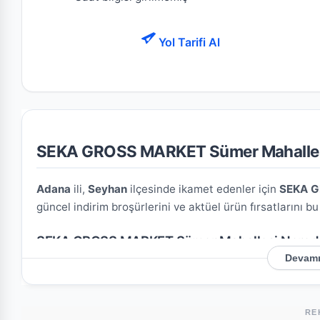
Yol Tarifi Al
SEKA GROSS MARKET Sümer Mahallesi A
Adana
ili,
Seyhan
ilçesinde ikamet edenler için
SEKA G
güncel indirim broşürlerini ve aktüel ürün fırsatlarını b
SEKA GROSS MARKET Sümer Mahallesi Nered
Devamı
Mağazamızın açık adresi şöyledir:
İbo Osman Caddesi,
Bölgesi, 01140, Türkiye
. Harita üzerindeki konumu kull
RE
Bu Şubede Neler Var?