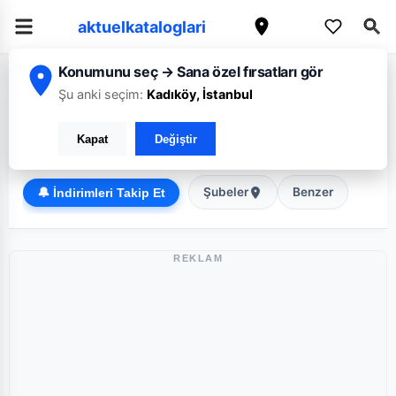
aktuelkataloglari
Konumunu seç → Sana özel fırsatları gör
/
/
Ana Sayfa
Aksaray
CarrefourSA
Şu anki seçim:
Kadıköy, İstanbul
CarrefourSA Aksaray broşürü: Haftanın güncel fırsatları
Kapat
Değiştir
Süper Market
Şubeler
Benzer
🔔 İndirimleri Takip Et
REKLAM