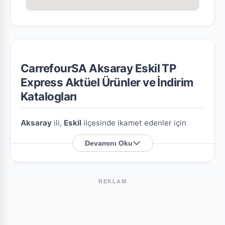
CarrefourSA Aksaray Eskil TP
Express Aktüel Ürünler ve İndirim
Katalogları
Aksaray
ili,
Eskil
ilçesinde ikamet edenler için
CarrefourSA Aksaray Eskil TP Express
şubesine
Devamını Oku
özel en güncel indirim broşürlerini ve aktüel ürün
fırsatlarını bu sayfada derledik.
REKLAM
CarrefourSA Aksaray Eskil TP Express
Nerede?
Mağazamızın açık adresi şöyledir:
Zafer Mah.