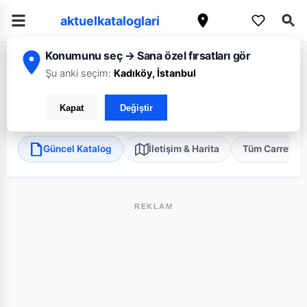
aktuelkataloglari
Konumunu seç → Sana özel fırsatları gör
/
/
/
Ana Sayfa
Aksaray
CarrefourSA
Aksaray Eskil TP Express
Şu anki seçim:
Kadıköy, İstanbul
CarrefourSA Aksaray Eskil TP Express
Kapat
Değiştir
Eskil, Aksaray
•
Süper Market
Güncel Katalog
İletişim & Harita
Tüm Carrefou
REKLAM