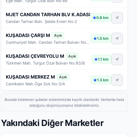
Ege Mah. Turgut Özal Bulv No:86
MJET CANDAN TARHAN BLV K.ADASI
Açık
0.8 km
Candan Tarhan Bulv. Şelale Evleri No:2
KUŞADASI ÇARŞI M
Açık
1.0 km
Cumhuriyet Mah. Candan Tarhan Bulvarı No:21/A
KUŞADASI ÇEVREYOLU M
Açık
1.1 km
Türkmen Mah. Turgut Özal Bulvarı No:83/B
KUŞADASI MERKEZ M
Açık
1.3 km
Camikebir Mah.Öge Sok No:3/A
Burada listelenen şubeler sistemimizde kayıtlı olanlardır. Verilerde hata
olduğunu düşünüyorsanız bildirebilirsiniz.
Yakındaki Diğer Marketler