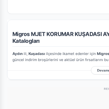
Migros MJET KORUMAR KUŞADASI AYDIN
Katalogları
Aydın
ili,
Kuşadası
ilçesinde ikamet edenler için
Migro
güncel indirim broşürlerini ve aktüel ürün fırsatlarını b
Devamı
Migros MJET KORUMAR KUŞADASI AYDIN Ner
Mağazamızın açık adresi şöyledir:
Ege Mah. 423 Soka
kullanarak mağazaya kolayca ulaşım sağlayabilirsiniz.
RE
Bu Şubede Neler Var?
Migros mağazalarında genellikle gıda, temizlik ürünleri,