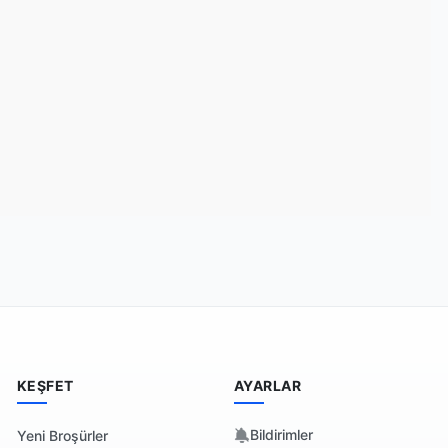
DASI AYDIN şubesi için yayınlanan son kataloglara
KEŞFET
AYARLAR
Bildirimler
Yeni Broşürler