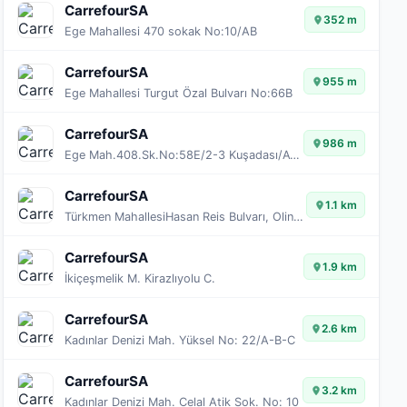
CarrefourSA
352 m
Ege Mahallesi 470 sokak No:10/AB
CarrefourSA
955 m
Ege Mahallesi Turgut Özal Bulvarı No:66B
CarrefourSA
986 m
Ege Mah.408.Sk.No:58E/2-3 Kuşadası/Aydın
CarrefourSA
1.1 km
Türkmen MahallesiHasan Reis Bulvarı, Olinda Park Sitesi
CarrefourSA
1.9 km
İkiçeşmelik M. Kirazlıyolu C.
CarrefourSA
2.6 km
Kadınlar Denizi Mah. Yüksel No: 22/A-B-C
CarrefourSA
3.2 km
Kadınlar Denizi Mah. Celal Atik Sok. No: 10