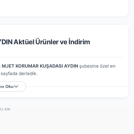
 Aktüel Ürünler ve İndirim
s MJET KORUMAR KUŞADASI AYDIN
şubesine özel en
u sayfada derledik.
nı Oku
ede?
k No:2CA-2CB-2CC
. Harita üzerindeki konumu
KLAM
 kişisel bakım ürünleri ve haftalık değişen aktüel