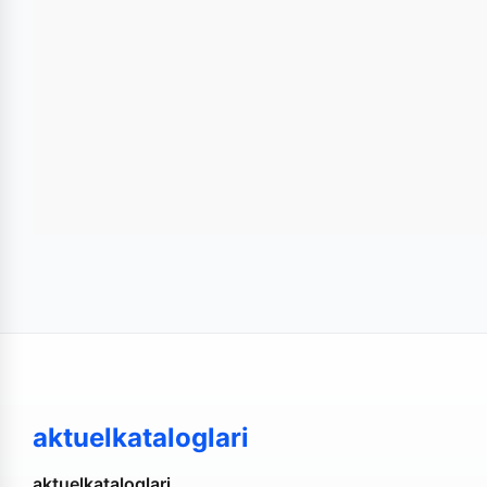
teknolojik ürünler bulunmaktadır. MJET KORUMAR KUŞA
yukarıdaki listeden göz atabilirsiniz.
aktuelkataloglari
aktuelkataloglari