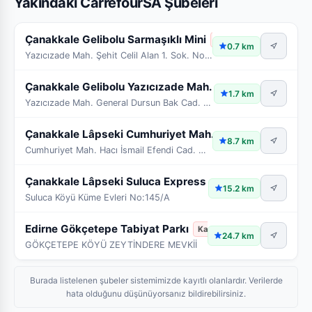
Yakındaki CarrefourSA Şubeleri
Çanakkale Gelibolu Sarmaşıklı Mini
Kapalı
0.7 km
Yazıcızade Mah. Şehit Celil Alan 1. Sok. No:34-36
Çanakkale Gelibolu Yazıcızade Mah. Expre
Kapalı
1.7 km
Yazıcızade Mah. General Dursun Bak Cad. No:31
Çanakkale Lâpseki Cumhuriyet Mah. Mini
Kapalı
8.7 km
Cumhuriyet Mah. Hacı İsmail Efendi Cad. No:29/31-1
Çanakkale Lâpseki Suluca Express
Kapalı
15.2 km
Suluca Köyü Küme Evleri No:145/A
Edirne Gökçetepe Tabiyat Parkı
Kapalı
24.7 km
GÖKÇETEPE KÖYÜ ZEYTİNDERE MEVKİİ
Burada listelenen şubeler sistemimizde kayıtlı olanlardır. Verilerde
hata olduğunu düşünüyorsanız bildirebilirsiniz.