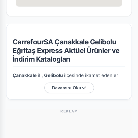
CarrefourSA Çanakkale Gelibolu
Eğritaş Express Aktüel Ürünler ve
İndirim Katalogları
Çanakkale
ili,
Gelibolu
ilçesinde ikamet edenler
için
CarrefourSA Çanakkale Gelibolu Eğritaş
Devamını Oku
Express
şubesine özel en güncel indirim
broşürlerini ve aktüel ürün fırsatlarını bu sayfada
derledik.
REKLAM
CarrefourSA Çanakkale Gelibolu Eğritaş
Express Nerede?