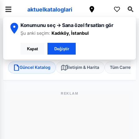
aktuelkataloglari
Konumunu seç → Sana özel fırsatları gör
/
/
/
Ana Sayfa
Çanakkale
CarrefourSA
Çanakkale Gelibolu Eğritaş Ex
Şu anki seçim:
Kadıköy, İstanbul
CarrefourSA Çanakkale Gelibolu Eğritaş Express
Kapat
Değiştir
Gelibolu, Çanakkale
•
Süper Market
Güncel Katalog
İletişim & Harita
Tüm Carrefou
REKLAM