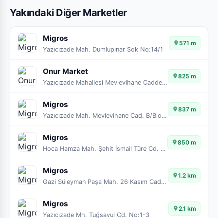
Yakındaki Diğer Marketler
Migros
571 m
Yazıcızade Mah. Dumlupınar Sok No:14/1
Onur Market
825 m
Yazıcızade Mahallesi Mevlevihane Caddesi, Cadde Gelibolu Sitesi A Blok Bina No:22/24
Migros
837 m
Yazıcızade Mah. Mevlevihane Cad. B/Blok No:18
Migros
850 m
Hoca Hamza Mah. Şehit İsmail Türe Cd. No: 54A
Migros
1.2 km
Gazi Süleyman Paşa Mah. 26 Kasım Cad. No:53/A
Migros
2.1 km
Yazıcızade Mh. Tuğsavul Cd. No:1-3