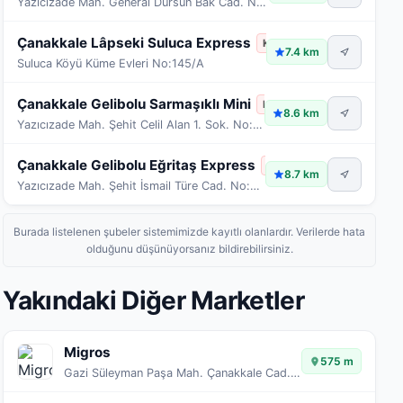
Yazıcızade Mah. General Dursun Bak Cad. No:31
Çanakkale Lâpseki Suluca Express
Kapalı
7.4 km
Suluca Köyü Küme Evleri No:145/A
Çanakkale Gelibolu Sarmaşıklı Mini
Kapalı
8.6 km
Yazıcızade Mah. Şehit Celil Alan 1. Sok. No:34-36
Çanakkale Gelibolu Eğritaş Express
Kapalı
8.7 km
Yazıcızade Mah. Şehit İsmail Türe Cad. No:13/A
Burada listelenen şubeler sistemimizde kayıtlı olanlardır. Verilerde hata
olduğunu düşünüyorsanız bildirebilirsiniz.
Yakındaki Diğer Marketler
Migros
575 m
Gazi Süleyman Paşa Mah. Çanakkale Cad. No:53