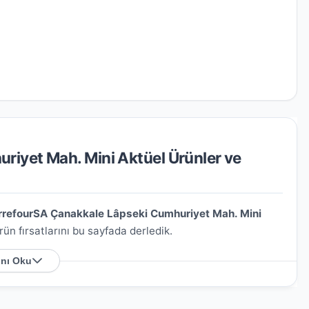
iyet Mah. Mini Aktüel Ürünler ve
rrefourSA Çanakkale Lâpseki Cumhuriyet Mah. Mini
ün fırsatlarını bu sayfada derledik.
nı Oku
ah. Mini Nerede?
ı İsmail Efendi Cad. No:29/31-1
. Harita üzerindeki
rsiniz.