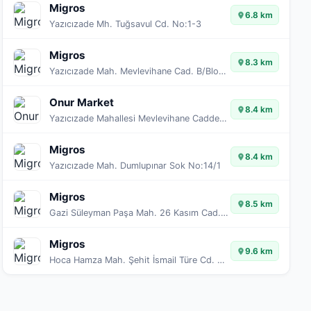
Migros
6.8 km
Yazıcızade Mh. Tuğsavul Cd. No:1-3
Migros
8.3 km
Yazıcızade Mah. Mevlevihane Cad. B/Blok No:18
Onur Market
8.4 km
Yazıcızade Mahallesi Mevlevihane Caddesi, Cadde Gelibolu Sitesi A Blok Bina No:22/24
Migros
8.4 km
Yazıcızade Mah. Dumlupınar Sok No:14/1
Migros
8.5 km
Gazi Süleyman Paşa Mah. 26 Kasım Cad. No:53/A
Migros
9.6 km
Hoca Hamza Mah. Şehit İsmail Türe Cd. No: 54A