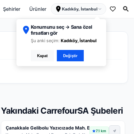
Şehirler
Ürünler
Kadıköy, İstanbul
Konumunu seç → Sana özel
fırsatları gör
Şu anki seçim:
Kadıköy, İstanbul
Kapat
Değiştir
Yakındaki CarrefourSA Şubeleri
Çanakkale Gelibolu Yazıcızade Mah. Expre
Kapalı
7.1 km