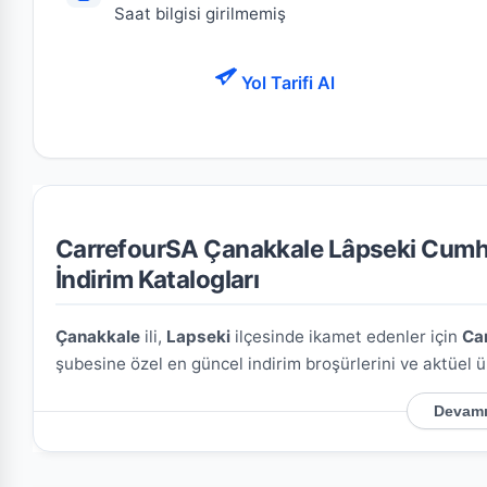
Saat bilgisi girilmemiş
Yol Tarifi Al
CarrefourSA Çanakkale Lâpseki Cumhur
İndirim Katalogları
Çanakkale
ili,
Lapseki
ilçesinde ikamet edenler için
Ca
şubesine özel en güncel indirim broşürlerini ve aktüel ür
Devamı
CarrefourSA Çanakkale Lâpseki Cumhuriyet M
Mağazamızın açık adresi şöyledir:
Cumhuriyet Mah. Hac
konumu kullanarak mağazaya kolayca ulaşım sağlayabili