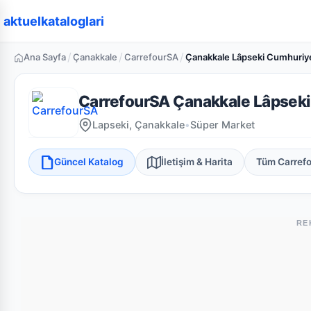
aktuelkataloglari
/
/
/
Ana Sayfa
Çanakkale
CarrefourSA
Çanakkale Lâpseki Cumhuriye
CarrefourSA Çanakkale Lâpseki
Lapseki, Çanakkale
•
Süper Market
Güncel Katalog
İletişim & Harita
Tüm Carref
RE