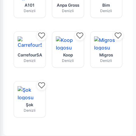
A101 Denizli mağazasının bu haftaki güncel br
Anpa Gross Denizli market zin
Bim mağazası
A101
Anpa Gross
Bim
Denizli
Denizli
Denizli
Denizli CarrefourSA indirim kataloğu ve fırsat 
Koop tarafından sunulan hafta
Migros Deniz
CarrefourSA
Koop
Migros
Denizli
Denizli
Denizli
Şok Denizli market zincirine ait aktüel kampan
Şok
Denizli