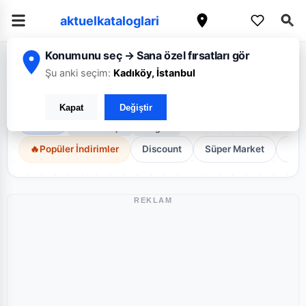
aktuelkataloglari
Konumunu seç → Sana özel fırsatları gör
/
Ana Sayfa
Denizli
Şu anki seçim:
Kadıköy, İstanbul
Denizli Broşürleri
Kapat
Değiştir
Denizli genelindeki en güncel fırsatlar.
8
Aktif Broşür
7
Mağaza
🔥
Popüler İndirimler
Discount
Süper Market
Diğ
REKLAM