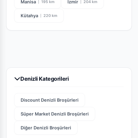
Manisa
İzmir
195 km
204 km
Bim - Bim 5 - 11 Ağustos 2026 Kataloğu
🛒 5 - 11 Ağustos 2026 tarihleri arasında geçerli Bim
Kütahya
220 km
kataloğundaki tüm indirimleri, kampanyaları ve
Bim - BIM 4 - 31 Ağustos 2026 Cuma Kataloğu
BIM yeni hafta indirimleri başlıyor! 4 - 31 Ağustos
2026 broşürünü hemen inceleyin.
Denizli İlçelerinde Geçerli Kampanyalar
Acıpayam, Babadağ, Baklan, Bekilli, Beyağaç,
Denizli Kategorileri
Bozkurt, Buldan, Çal, Çameli, Çardak, Çivril,
Güney, Honaz, Kale, Merkez ilçelerinde yer alan
marketlere özel kampanyaları inceleyerek bölgesel
Discount
Denizli Broşürleri
indirimlerden yararlanabilirsiniz.
Süper Market
Denizli Broşürleri
Diğer
Denizli Broşürleri