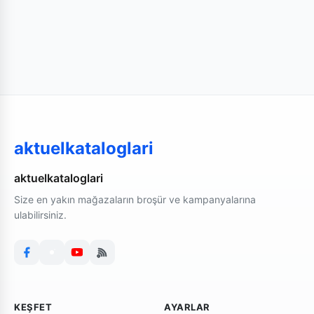
Beydağ, Bornova, Buca, Çeşme, Çiğli, Dikili, Foça,
Gaziemir, Güzelbahçe, Karabağlar ilçelerinde yer
alan marketlere özel kampanyaları inceleyerek
bölgesel indirimlerden yararlanabilirsiniz.
aktuelkataloglari
aktuelkataloglari
Size en yakın mağazaların broşür ve kampanyalarına
ulabilirsiniz.
KEŞFET
AYARLAR