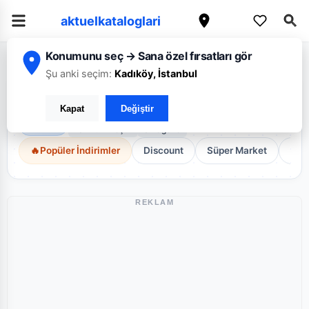
aktuelkataloglari
Konumunu seç → Sana özel fırsatları gör
/
Ana Sayfa
İzmir
Şu anki seçim:
Kadıköy, İstanbul
İzmir Broşürleri
Kapat
Değiştir
İzmir genelindeki en güncel fırsatlar.
13
Aktif Broşür
8
Mağaza
🔥
Popüler İndirimler
Discount
Süper Market
Diğ
REKLAM