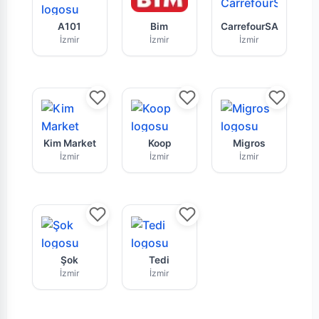
A101 İzmir mağazasının bu haftaki güncel broş
Bim İzmir market zincirine ai
CarrefourSA 
A101
Bim
CarrefourSA
İzmir
İzmir
İzmir
İzmir Kim Market indirim kataloğu ve fırsat ürü
Koop tarafından sunulan hafta
Migros İzmir
Kim Market
Koop
Migros
İzmir
İzmir
İzmir
Şok İzmir market zincirine ait aktüel kampanya
Tedi mağazası için yayınlanan
Şok
Tedi
İzmir
İzmir