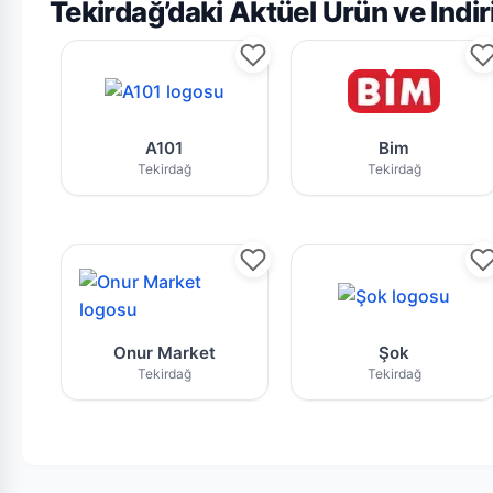
Tekirdağ’daki Aktüel Ürün ve İnd
A101 Tekirdağ mağazasının bu haftaki g
Bim Tekirda
A101
Bim
Tekirdağ
Tekirdağ
Onur Market Tekirdağ market zincirine 
Şok mağazas
Onur Market
Şok
Tekirdağ
Tekirdağ