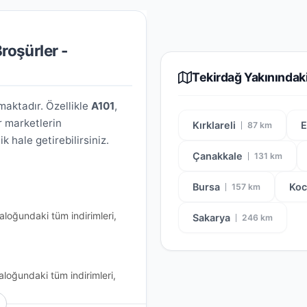
roşürler -
Tekirdağ Yakınındaki
aktadır. Özellikle
A101
,
r marketlerin
Kırklareli
E
87 km
 hale getirebilirsiniz.
Çanakkale
131 km
Bursa
Koc
157 km
aloğundaki tüm indirimleri,
Sakarya
246 km
aloğundaki tüm indirimleri,