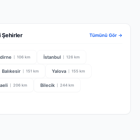
 Şehirler
Tümünü Gör →
dirne
İstanbul
106 km
126 km
Balıkesir
Yalova
151 km
155 km
aeli
Bilecik
206 km
244 km