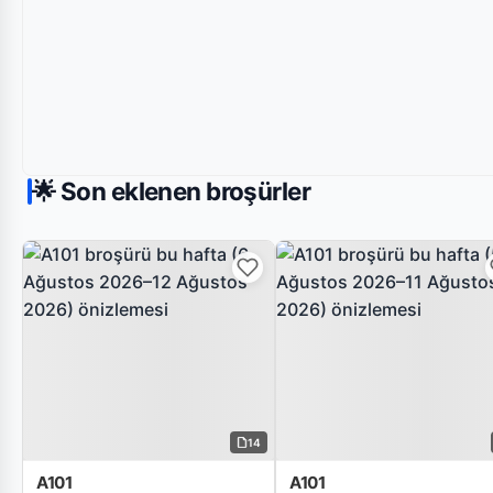
🌟 Son eklenen broşürler
14
A101
A101