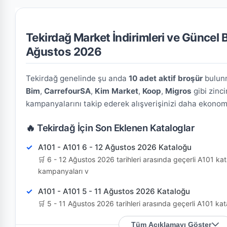
Tekirdağ Market İndirimleri ve Güncel B
Ağustos 2026
Tekirdağ genelinde şu anda
10 adet aktif broşür
bulunm
Bim
,
CarrefourSA
,
Kim Market
,
Koop
,
Migros
gibi zinci
kampanyalarını takip ederek alışverişinizi daha ekonomik
🔥 Tekirdağ İçin Son Eklenen Kataloglar
A101 - A101 6 - 12 Ağustos 2026 Kataloğu
🛒 6 - 12 Ağustos 2026 tarihleri arasında geçerli A101 kat
kampanyaları v
A101 - A101 5 - 11 Ağustos 2026 Kataloğu
🛒 5 - 11 Ağustos 2026 tarihleri arasında geçerli A101 kat
kampanyaları v
Tüm Açıklamayı Göster