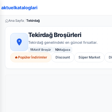
aktuelkataloglari
/
Ana Sayfa
Tekirdağ
Tekirdağ Broşürleri
Tekirdağ genelindeki en güncel fırsatlar.
11
Aktif Broşür
10
Mağaza
🔥
Popüler İndirimler
Discount
Süper Market
D