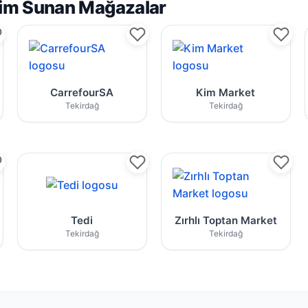
irim Sunan Mağazalar
üncel broşürleri
ğ market zincirine ait aktüel kampanyalar
CarrefourSA mağazası için yayınlanan broş
Tekirdağ Kim Mar
CarrefourSA
Kim Market
Tekirdağ
Tekirdağ
ait aktüel kampanyalar
ı için yayınlanan broşürler Tekirdağ
Tekirdağ Tedi indirim kataloğu ve fırsat ürün
Zırhlı Toptan Ma
Tedi
Zırhlı Toptan Market
Tekirdağ
Tekirdağ