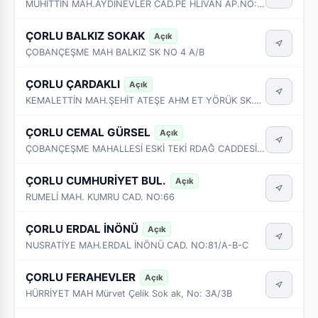
MUHİTTİN MAH.AYDINEVLER CAD.PE HLİVAN AP.NO:13/15A
ÇORLU BALKIZ SOKAK
Açık
ÇOBANÇEŞME MAH BALKIZ SK NO 4 A/B
ÇORLU ÇARDAKLI
Açık
KEMALETTİN MAH.ŞEHİT ATEŞE AHM ET YÖRÜK SK.NO:5-6-7-8-9-10
ÇORLU CEMAL GÜRSEL
Açık
ÇOBANÇEŞME MAHALLESİ ESKİ TEKİ RDAĞ CADDESİ NO :97/B
ÇORLU CUMHURİYET BUL.
Açık
RUMELİ MAH. KUMRU CAD. NO:66
ÇORLU ERDAL İNÖNÜ
Açık
NUSRATİYE MAH.ERDAL İNÖNÜ CAD. NO:81/A-B-C
ÇORLU FERAHEVLER
Açık
HÜRRİYET MAH Mürvet Çelik Sok ak, No: 3A/3B