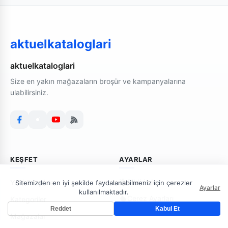
aktuelkataloglari
aktuelkataloglari
Size en yakın mağazaların broşür ve kampanyalarına
ulabilirsiniz.
KEŞFET
AYARLAR
Bildirimler
Yeni Broşürler
Sitemizden en iyi şekilde faydalanabilmeniz için çerezler
Ayarlar
kullanılmaktadır.
Çerez Ayarları
Kategoriler
Reddet
Kabul Et
Mağazalar