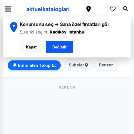
aktuelkataloglari
Konumunu seç → Sana özel fırsatları gör
/
/
Ana Sayfa
Tekirdağ
Şok
Şu anki seçim:
Kadıköy, İstanbul
Şok Tekirdağ broşürü: Haftanın güncel fırsatları
Kapat
Değiştir
Discount
Şubeler
Benzer
🔔 İndirimleri Takip Et
REKLAM