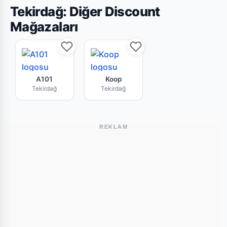
Tekirdağ: Diğer Discount
Mağazaları
A101 Tekirdağ mağazasının bu haftaki güncel br
Koop Tekirdağ market zincirin
A101
Koop
Tekirdağ
Tekirdağ
REKLAM