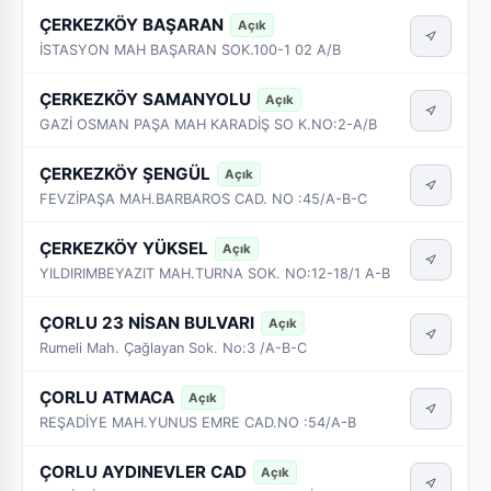
ÇERKEZKÖY BAŞARAN
Açık
İSTASYON MAH BAŞARAN SOK.100-1 02 A/B
ÇERKEZKÖY SAMANYOLU
Açık
GAZİ OSMAN PAŞA MAH KARADİŞ SO K.NO:2-A/B
ÇERKEZKÖY ŞENGÜL
Açık
FEVZİPAŞA MAH.BARBAROS CAD. NO :45/A-B-C
ÇERKEZKÖY YÜKSEL
Açık
YILDIRIMBEYAZIT MAH.TURNA SOK. NO:12-18/1 A-B
ÇORLU 23 NİSAN BULVARI
Açık
Rumeli Mah. Çağlayan Sok. No:3 /A-B-C
ÇORLU ATMACA
Açık
REŞADİYE MAH.YUNUS EMRE CAD.NO :54/A-B
ÇORLU AYDINEVLER CAD
Açık