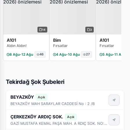
14
3
A101
Bim
A101
Aldın Aldın!
Fırsatlar
Fırsatlar
6 Ağu
-
12 Ağu
46
4 Ağu
-
10 Ağu
27
5 Ağu
-
11 Ağu
Tekirdağ Şok Şubeleri
BEYAZKÖY
Açık
BEYAZKÖY MAH SARAYLAR CADDESİ No : 2 /B
ÇERKEZKÖY ARDIÇ SOK.
Açık
GAZİ MUSTAFA KEMAL PAŞA MAH. A RDIÇ SOK. NO:3-7A