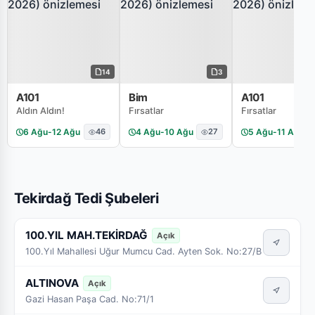
14
3
A101
Bim
A101
Aldın Aldın!
Fırsatlar
Fırsatlar
6 Ağu
-
12 Ağu
46
4 Ağu
-
10 Ağu
27
5 Ağu
-
11 Ağu
Tekirdağ Tedi Şubeleri
100.YIL MAH.TEKİRDAĞ
Açık
100.Yıl Mahallesi Uğur Mumcu Cad. Ayten Sok. No:27/B
ALTINOVA
Açık
Gazi Hasan Paşa Cad. No:71/1