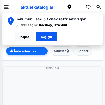
aktuelkataloglari
Konumunu seç → Sana özel fırsatları gör
/
/
Ana Sayfa
Tekirdağ
Tedi
Şu anki seçim:
Kadıköy, İstanbul
Tedi Tekirdağ broşürü: Haftanın güncel fırsatları
Kapat
Değiştir
Discount
Şubeler
Benzer
🔔 İndirimleri Takip Et
REKLAM