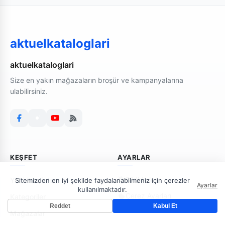
aktuelkataloglari
aktuelkataloglari
Size en yakın mağazaların broşür ve kampanyalarına
ulabilirsiniz.
KEŞFET
AYARLAR
Bildirimler
Yeni Broşürler
Sitemizden en iyi şekilde faydalanabilmeniz için çerezler
Ayarlar
kullanılmaktadır.
Çerez Ayarları
Kategoriler
Reddet
Kabul Et
Mağazalar