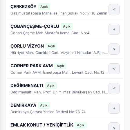
ÇERKEZKÖY
Açık
Gazimustafapaşa Mahallesi İnan Sokak No:17-18 Zemin
ÇOBANÇEŞME-ÇORLU
Açık
Çoban Çeşme Mah Mustafa Kemal Cad. No:4
ÇORLU VİZYON
Açık
Hürriyet Mah. Çamlıbel Cad. Vizyon-1 Konutları A.Blok No:17 Dükkan : D-E
CORNER PARK AVM
Açık
Corner Park AVM, İsmetpaşa Mah. Levent Cad. No:12, 27-28-29 No’lu Bağımsız Bölüm
DEĞİRMENALTI
Açık
Değirmenaltı Mah. Prof. Dr. Yılmaz Büyükerşen Cad. No: 3-A
DEMİRKAYA
Açık
Demirkaya Çarşısı Yenice Beldesi No:73-74
EMLAK KONUT / YENİÇİFTLİK
Açık