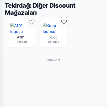
Tekirdağ: Diğer Discount
Mağazaları
A101 Tekirdağ mağazasının bu haftaki güncel br
Koop Tekirdağ market zincirin
A101
Koop
Tekirdağ
Tekirdağ
REKLAM