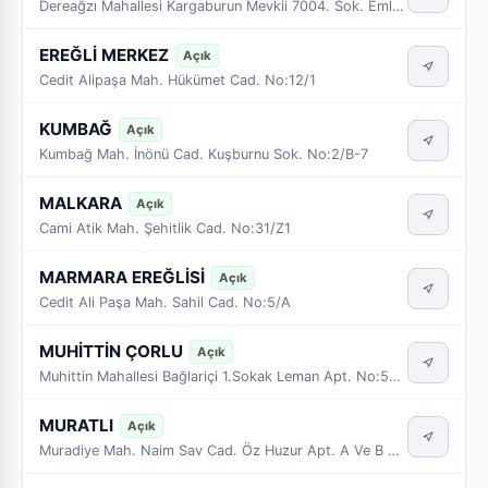
Dereağzı Mahallesi Kargaburun Mevkii 7004. Sok. Emlak Konut Ticaret Merkezi A Blok 3 VE 4 No’lu Dükkanlar
EREĞLİ MERKEZ
Açık
Cedit Alipaşa Mah. Hükümet Cad. No:12/1
KUMBAĞ
Açık
Kumbağ Mah. İnönü Cad. Kuşburnu Sok. No:2/B-7
MALKARA
Açık
Cami Atik Mah. Şehitlik Cad. No:31/Z1
MARMARA EREĞLİSİ
Açık
Cedit Ali Paşa Mah. Sahil Cad. No:5/A
MUHİTTİN ÇORLU
Açık
Muhittin Mahallesi Bağlariçi 1.Sokak Leman Apt. No:54/1
MURATLI
Açık
Muradiye Mah. Naim Sav Cad. Öz Huzur Apt. A Ve B Blok No:19 Ve No: 22