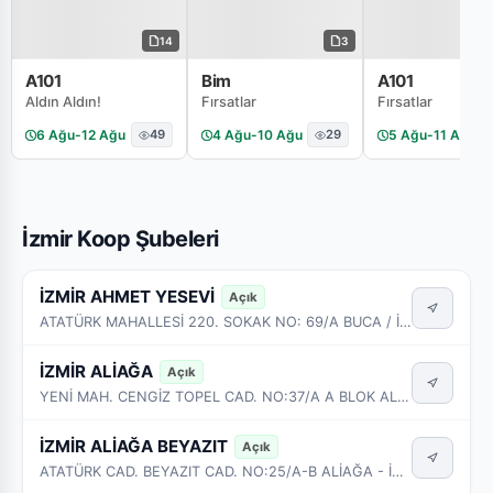
14
3
A101
Bim
A101
Aldın Aldın!
Fırsatlar
Fırsatlar
6 Ağu
-
12 Ağu
49
4 Ağu
-
10 Ağu
29
5 Ağu
-
11 Ağu
İzmir Koop Şubeleri
İZMİR AHMET YESEVİ
Açık
ATATÜRK MAHALLESİ 220. SOKAK NO: 69/A BUCA / İZMİR
İZMİR ALİAĞA
Açık
YENİ MAH. CENGİZ TOPEL CAD. NO:37/A A BLOK ALİAĞA - İZMİR
İZMİR ALİAĞA BEYAZIT
Açık
ATATÜRK CAD. BEYAZIT CAD. NO:25/A-B ALİAĞA - İZMİR