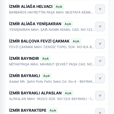
İZMİR ALİAĞA HELVACI
Açık
BARBAROS HAYRETTİN PAŞA MAH. MUSTAFA KEMAL ATATÜRK CAD. NO:65/A ALİAĞA - İZMİR
İZMİR ALİAĞA YENİŞAKRAN
Açık
YENİŞAKRAN MAH. ŞAİR NAMIK KEMAL CAD. NO:122/A-B ALİAĞA - İZMİR
İZMİR BALÇOVA FEVZİ ÇAKMAK
Açık
FEVZİ ÇAKMAK MAH. CENGİZ TOPEL SOK. NO:9/A BALÇOVA - İZMİR
İZMİR BAYINDIR
Açık
MİTHATPAŞA MAH. MAHMUT ŞEVKET PAŞA CAD. NO:18/1 BAYINDIR - İZMİR
İZMİR BAYRAKLI
Açık
Adalet Mh. Şehit Polis Fethi Sekin Cd. No:4 - BAYRAKLI/İZMİR
İZMİR BAYRAKLI ALPASLAN
Açık
ALPASLAN MAH. 1620/2 SOK. NO:13/A BAYRAKLI - İZMİR
İZMİR BAYRAKTEPE
Açık