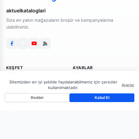
aktuelkataloglari
Size en yakın mağazaların broşür ve kampanyalarına
ulabilirsiniz.
KEŞFET
AYARLAR
Bildirimler
Yeni Broşürler
Sitemizden en iyi şekilde faydalanabilmeniz için çerezler
Ayarlar
kullanılmaktadır.
Çerez Ayarları
Kategoriler
Reddet
Kabul Et
Mağazalar
AKTUELKATALOGLARI
Çerez Politakası