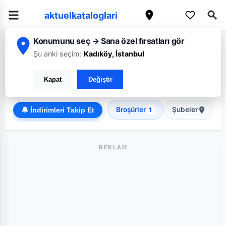
aktuelkataloglari
Konumunu seç → Sana özel fırsatları gör
/
/
Ana Sayfa
İzmir
Koop
Şu anki seçim:
Kadıköy, İstanbul
Koop İzmir broşürü: Haftanın güncel fırsatları
Kapat
Değiştir
Discount
Broşürler
Şubeler
🔔 İndirimleri Takip Et
1
REKLAM