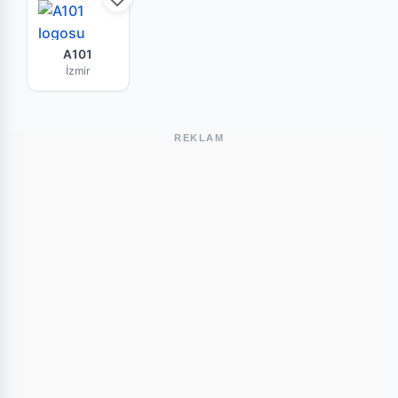
A101 İzmir mağazasının bu haftaki güncel broşü
A101
İzmir
REKLAM