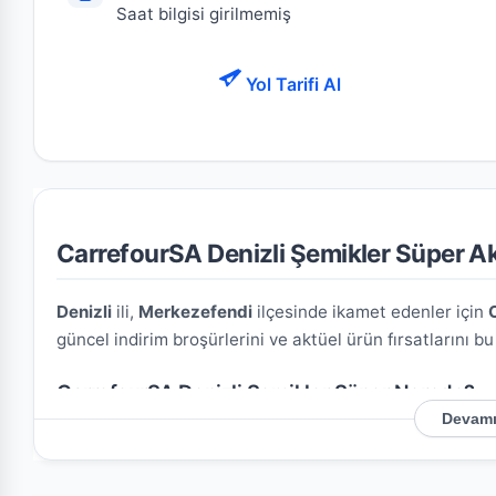
Saat bilgisi girilmemiş
Yol Tarifi Al
CarrefourSA Denizli Şemikler Süper Akt
Denizli
ili,
Merkezefendi
ilçesinde ikamet edenler için
güncel indirim broşürlerini ve aktüel ürün fırsatlarını b
CarrefourSA Denizli Şemikler Süper Nerede?
Devamı
Mağazamızın açık adresi şöyledir:
Şemikler M. 3003 S.
konumu kullanarak mağazaya kolayca ulaşım sağlayabili