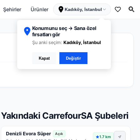
Şehirler
Ürünler
Kadıköy, İstanbul
Konumunu seç → Sana özel
fırsatları gör
Şu anki seçim:
Kadıköy, İstanbul
Kapat
Değiştir
Yakındaki CarrefourSA Şubeleri
Denizli Evora Süper
Açık
1.7 km