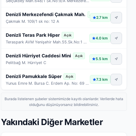
Selçukbey Mah.648/1 Sk.No:9/A Merkezefendi/Denizli
Denizli Merkezefendi Çakmak Mah.
Açık
2.7 km
Çakmak M. 109/1 sk no: 12 A
Denizli Teras Park Hiper
Açık
4.0 km
Teraspark AVM Yenişehir Mah.55.Sk.No:1 Armutlu Mev
Denizli Hürriyet Caddesi Mini
Açık
5.5 km
Pelitbağ M. Hürriyet C
Denizli Pamukkale Süper
Açık
7.3 km
Yunus Emre M. Bursa C. Erdem Ap. No: 69 A-B
Burada listelenen şubeler sistemimizde kayıtlı olanlardır. Verilerde hata
olduğunu düşünüyorsanız bildirebilirsiniz.
Yakındaki Diğer Marketler