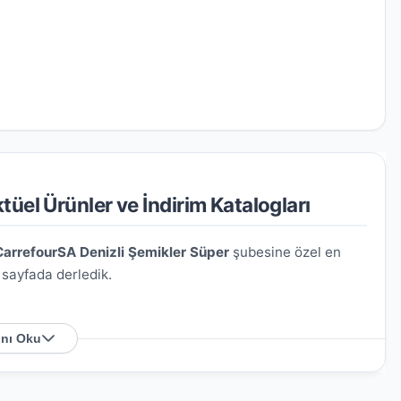
üel Ürünler ve İndirim Katalogları
CarrefourSA Denizli Şemikler Süper
şubesine özel en
u sayfada derledik.
nı Oku
 D Blok 1. Kısım Apt. No: 2/DAA
. Harita üzerindeki
rsiniz.