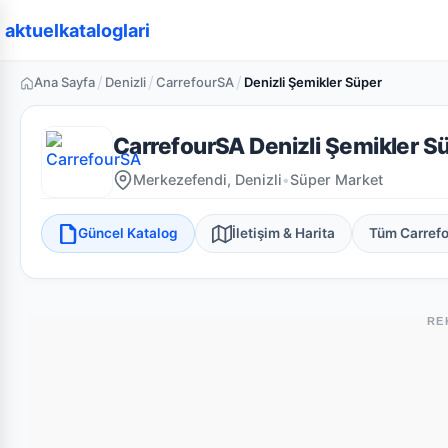
aktuelkataloglari
/
/
/
Ana Sayfa
Denizli
CarrefourSA
Denizli Şemikler Süper
CarrefourSA Denizli Şemikler S
Merkezefendi, Denizli
•
Süper Market
Güncel Katalog
İletişim & Harita
Tüm Carref
RE