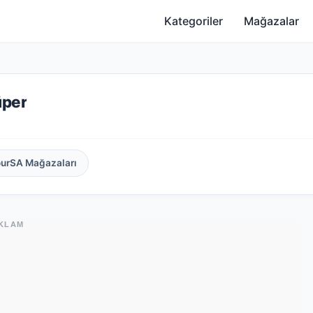
Kategoriler
Mağazalar
üper
ourSA Mağazaları
KLAM