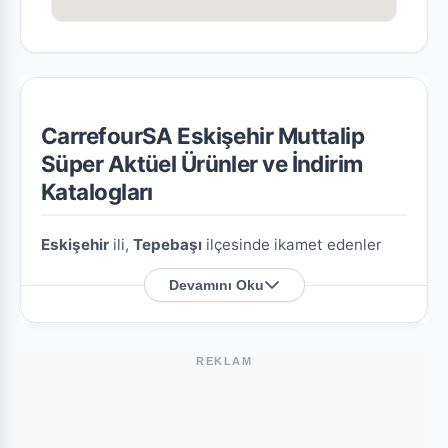
CarrefourSA Eskişehir Muttalip
Süper Aktüel Ürünler ve İndirim
Katalogları
Eskişehir
ili,
Tepebaşı
ilçesinde ikamet edenler
için
CarrefourSA Eskişehir Muttalip Süper
Devamını Oku
şubesine özel en güncel indirim broşürlerini ve
aktüel ürün fırsatlarını bu sayfada derledik.
REKLAM
CarrefourSA Eskişehir Muttalip Süper
Nerede?
Mağazamızın açık adresi şöyledir:
Hacı Seyıt