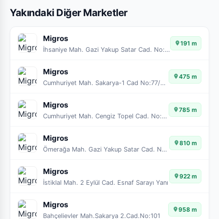
Yakındaki Diğer Marketler
Migros
191 m
İhsaniye Mah. Gazi Yakup Satar Cad. No:37
Migros
475 m
Cumhuriyet Mah. Sakarya-1 Cad No:77/A-B
Migros
785 m
Cumhuriyet Mah. Cengiz Topel Cad. No: 74/A
Migros
810 m
Ömerağa Mah. Gazi Yakup Satar Cad. NO:165
Migros
922 m
İstiklal Mah. 2 Eylül Cad. Esnaf Sarayı Yanı
Migros
958 m
Bahçelievler Mah.Sakarya 2.Cad.No:101