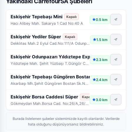
Yakındaki CarrefourSA Şubeleri
Eskişehir Tepebaşı Mini
Kapalı
0.5 km
Hacı Alibey Mah. Sakarya 1 Cad No:40 A
Eskişehir Yediler Süper
Kapalı
1.5 km
Delıklıtas Mah.2 Eylul Cad.No:111/A Odunpazarı/Esk
Eskişehir Odunpazarı Yıldıztepe Express
Kapalı
2.3 km
Yıldıztepe Mah. Şehit Yüzbaşı T.Güngör Cad. No:68/A
Eskişehir Tepebaşı Güngören Bostan Sk Mi
Kapalı
2.4 km
Akarbaşı Mh.Şehit Güngören Bostan Sk.No:13/A Odunp
Eskişehir Borsa Caddesi Süper
Kapalı
3.0 km
Gökmeydan Mah.Borsa Cad. No:26/A,26/B,26/C Odunpaz
Burada listelenen şubeler sistemimizde kayıtlı olanlardır. Verilerde
hata olduğunu düşünüyorsanız bildirebilirsiniz.