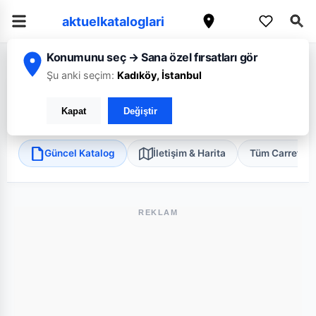
aktuelkataloglari
Konumunu seç → Sana özel fırsatları gör
/
/
/
Ana Sayfa
Eskişehir
CarrefourSA
Eskişehir Muttalip Süper
Şu anki seçim:
Kadıköy, İstanbul
CarrefourSA Eskişehir Muttalip Süper
Kapat
Değiştir
Tepebaşı, Eskişehir
•
Süper Market
Güncel Katalog
İletişim & Harita
Tüm Carrefou
REKLAM