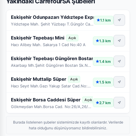
Yakındaki CarrefourSA Şubeleri
Eskişehir Odunpazarı Yıldıztepe Express
Açık
1.1 km
Yıldıztepe Mah. Şehit Yüzbaşı T.Güngör Cad. No:68/A
Eskişehir Tepebaşı Mini
Açık
1.3 km
Hacı Alibey Mah. Sakarya 1 Cad No:40 A
Eskişehir Tepebaşı Güngören Bostan Sk Mi
Açık
1.4 km
Akarbaşı Mh.Şehit Güngören Bostan Sk.No:13/A Odunp
Eskişehir Muttalip Süper
Açık
1.5 km
Hacı Seyıt Mah.Gazı Yakup Satar Cad.No:67 Tepebası
Eskişehir Borsa Caddesi Süper
Açık
2.7 km
Gökmeydan Mah.Borsa Cad. No:26/A,26/B,26/C Odunpaz
Burada listelenen şubeler sistemimizde kayıtlı olanlardır. Verilerde
hata olduğunu düşünüyorsanız bildirebilirsiniz.