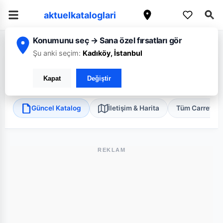
aktuelkataloglari
Konumunu seç → Sana özel fırsatları gör
/
/
/
Ana Sayfa
Eskişehir
CarrefourSA
Eskişehir Yediler Süper
Şu anki seçim:
Kadıköy, İstanbul
CarrefourSA Eskişehir Yediler Süper
Kapat
Değiştir
Odunpazarı, Eskişehir
•
Süper Market
Güncel Katalog
İletişim & Harita
Tüm Carrefou
REKLAM