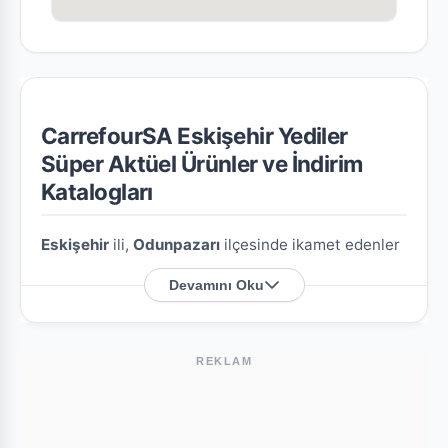
CarrefourSA Eskişehir Yediler
Süper Aktüel Ürünler ve İndirim
Katalogları
Eskişehir
ili,
Odunpazarı
ilçesinde ikamet edenler
için
CarrefourSA Eskişehir Yediler Süper
şubesine
Devamını Oku
özel en güncel indirim broşürlerini ve aktüel ürün
fırsatlarını bu sayfada derledik.
REKLAM
CarrefourSA Eskişehir Yediler Süper
Nerede?
Mağazamızın açık adresi şöyledir:
Delıklıtas