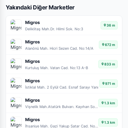
Yakındaki Diğer Marketler
Migros
36 m
Deliklitaş Mah.Dr. Hilmi Sok. No:3
Migros
672 m
Alanönü Mah. Hicri Sezen Cad. No:14/A
Migros
833 m
Kurtuluş Mah. Vatan Cad. No:13 A-B
Migros
971 m
İstiklal Mah. 2 Eylül Cad. Esnaf Sarayı Yanı
Migros
1.3 km
Vişnelik Mah.Atatürk Bulvarı. Kayıhan Sok No:B
Migros
1.3 km
İhsaniye Mah. Gazi Yakup Satar Cad. No:37