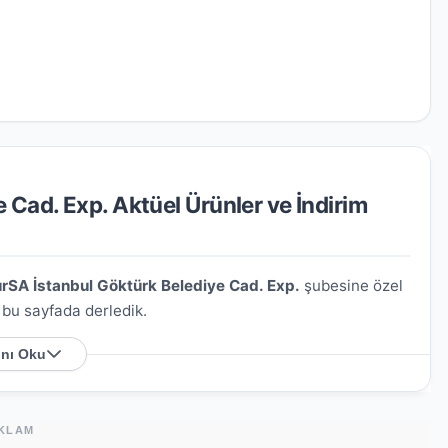
 Cad. Exp. Aktüel Ürünler ve İndirim
rSA İstanbul Göktürk Belediye Cad. Exp.
şubesine özel
ı bu sayfada derledik.
nı Oku
xp. Nerede?
 C. No:14/1
. Harita üzerindeki konumu kullanarak
KLAM