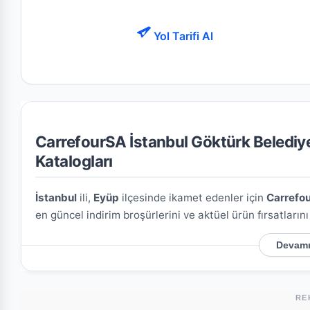
Yol Tarifi Al
CarrefourSA İstanbul Göktürk Belediye
Katalogları
İstanbul
ili,
Eyüp
ilçesinde ikamet edenler için
Carrefou
en güncel indirim broşürlerini ve aktüel ürün fırsatların
Devamı
CarrefourSA İstanbul Göktürk Belediye Cad. E
Mağazamızın açık adresi şöyledir:
Göktürk M. Belediye
mağazaya kolayca ulaşım sağlayabilirsiniz.
RE