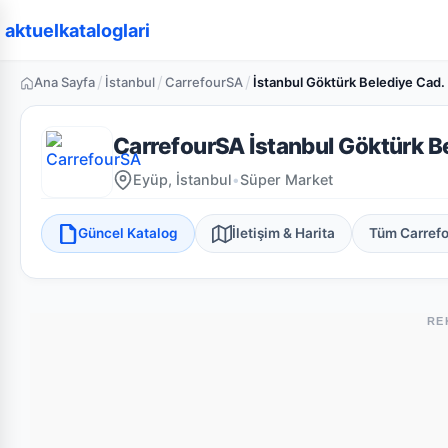
aktuelkataloglari
/
/
/
Ana Sayfa
İstanbul
CarrefourSA
İstanbul Göktürk Belediye Cad.
CarrefourSA İstanbul Göktürk B
Eyüp, İstanbul
•
Süper Market
Güncel Katalog
İletişim & Harita
Tüm Carref
RE