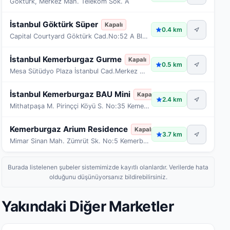
Göktürk, Merkez Mah. Telekom Sok. A
İstanbul Göktürk Süper
Kapalı
0.4 km
Capital Courtyard Göktürk Cad.No:52 A Blok(1,2,3,4
İstanbul Kemerburgaz Gurme
Kapalı
0.5 km
Mesa Sütüdyo Plaza İstanbul Cad.Merkez Mah.Tan Sk.
İstanbul Kemerburgaz BAU Mini
Kapalı
2.4 km
Mithatpaşa M. Pirinççi Köyü S. No:35 Kemerburgaz
Kemerburgaz Arium Residence
Kapalı
3.7 km
Mimar Sinan Mah. Zümrüt Sk. No:5 Kemerburgaz
Burada listelenen şubeler sistemimizde kayıtlı olanlardır. Verilerde hata
olduğunu düşünüyorsanız bildirebilirsiniz.
Yakındaki Diğer Marketler