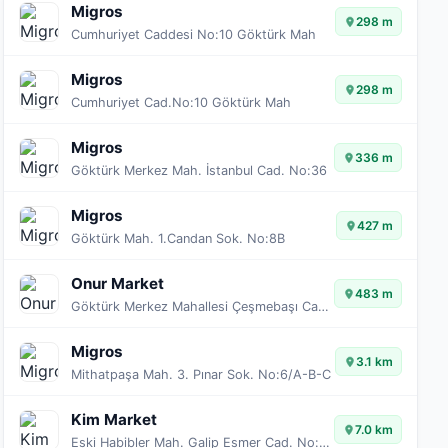
Migros
298 m
Cumhuriyet Caddesi No:10 Göktürk Mah
Migros
298 m
Cumhuriyet Cad.No:10 Göktürk Mah
Migros
336 m
Göktürk Merkez Mah. İstanbul Cad. No:36
Migros
427 m
Göktürk Mah. 1.Candan Sok. No:8B
Onur Market
483 m
Göktürk Merkez Mahallesi Çeşmebaşı Caddesi No:17 34077 Göktürk
Migros
3.1 km
Mithatpaşa Mah. 3. Pınar Sok. No:6/A-B-C
Kim Market
7.0 km
Eski Habibler Mah. Galip Esmer Cad. No:36