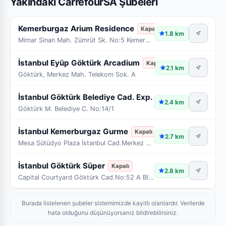
Yakındaki CarrefourSA Şubeleri
Kemerburgaz Arium Residence
Kapalı
1.8 km
Mimar Sinan Mah. Zümrüt Sk. No:5 Kemerburgaz
İstanbul Eyüp Göktürk Arcadium
Kapalı
2.1 km
Göktürk, Merkez Mah. Telekom Sok. A
İstanbul Göktürk Belediye Cad. Exp.
Kapalı
2.4 km
Göktürk M. Belediye C. No:14/1
İstanbul Kemerburgaz Gurme
Kapalı
2.7 km
Mesa Sütüdyo Plaza İstanbul Cad.Merkez Mah.Tan Sk.
İstanbul Göktürk Süper
Kapalı
2.8 km
Capital Courtyard Göktürk Cad.No:52 A Blok(1,2,3,4
Burada listelenen şubeler sistemimizde kayıtlı olanlardır. Verilerde
hata olduğunu düşünüyorsanız bildirebilirsiniz.