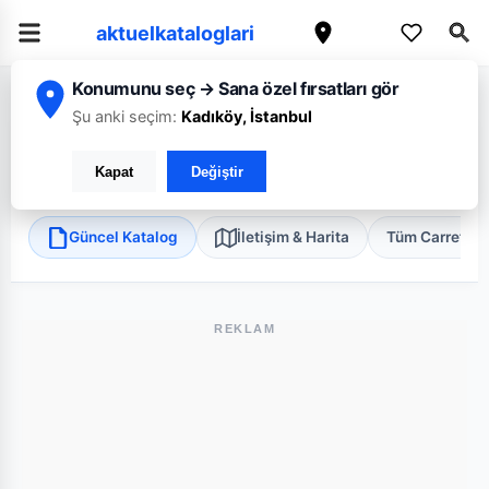
aktuelkataloglari
Konumunu seç → Sana özel fırsatları gör
/
/
/
Ana Sayfa
İstanbul
CarrefourSA
İstanbul Kemerburgaz BAU Mini
Şu anki seçim:
Kadıköy, İstanbul
CarrefourSA İstanbul Kemerburgaz BAU Mini
Kapat
Değiştir
Eyüp, İstanbul
•
Süper Market
Güncel Katalog
İletişim & Harita
Tüm Carrefou
REKLAM