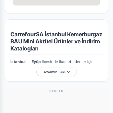
CarrefourSA İstanbul Kemerburgaz
BAU Mini Aktüel Ürünler ve İndirim
Katalogları
İstanbul
ili,
Eyüp
ilçesinde ikamet edenler için
CarrefourSA İstanbul Kemerburgaz BAU Mini
Devamını Oku
şubesine özel en güncel indirim broşürlerini ve
aktüel ürün fırsatlarını bu sayfada derledik.
REKLAM
CarrefourSA İstanbul Kemerburgaz BAU
Mini Nerede?
Mağazamızın açık adresi şöyledir:
Mithatpaşa M.