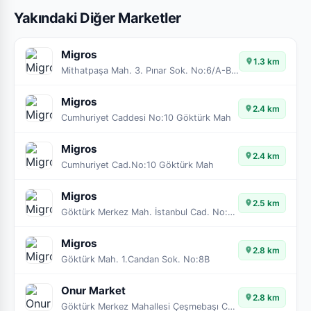
Yakındaki Diğer Marketler
Migros
1.3 km
Mithatpaşa Mah. 3. Pınar Sok. No:6/A-B-C
Migros
2.4 km
Cumhuriyet Caddesi No:10 Göktürk Mah
Migros
2.4 km
Cumhuriyet Cad.No:10 Göktürk Mah
Migros
2.5 km
Göktürk Merkez Mah. İstanbul Cad. No:36
Migros
2.8 km
Göktürk Mah. 1.Candan Sok. No:8B
Onur Market
2.8 km
Göktürk Merkez Mahallesi Çeşmebaşı Caddesi No:17 34077 Göktürk