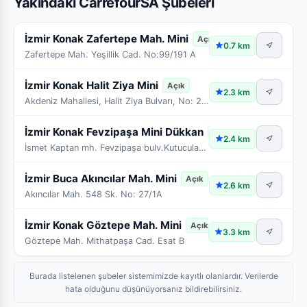
Yakındaki CarrefourSA Şubeleri
İzmir Konak Zafertepe Mah. Mini
Açık
0.7 km
Zafertepe Mah. Yeşillik Cad. No:99/191 A
İzmir Konak Halit Ziya Mini
Açık
2.3 km
Akdeniz Mahallesi, Halit Ziya Bulvarı, No: 27B
İzmir Konak Fevzipaşa Mini Dükkan
Açık
2.4 km
İsmet Kaptan mh. Fevzipaşa bulv.Kutucular iş merkezi
İzmir Buca Akıncılar Mah. Mini
Açık
2.6 km
Akıncılar Mah. 548 Sk. No: 27/1A
İzmir Konak Göztepe Mah. Mini
Açık
3.3 km
Göztepe Mah. Mithatpaşa Cad. Esat B
Burada listelenen şubeler sistemimizde kayıtlı olanlardır. Verilerde
hata olduğunu düşünüyorsanız bildirebilirsiniz.