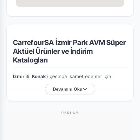
CarrefourSA İzmir Park AVM Süper
Aktüel Ürünler ve İndirim
Katalogları
İzmir
ili,
Konak
ilçesinde ikamet edenler için
CarrefourSA İzmir Park AVM Süper
şubesine özel
Devamını Oku
en güncel indirim broşürlerini ve aktüel ürün
fırsatlarını bu sayfada derledik.
REKLAM
CarrefourSA İzmir Park AVM Süper
Nerede?
Mağazamızın açık adresi şöyledir:
İzmirpark Avm