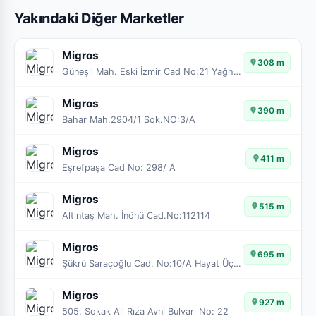
Yakındaki Diğer Marketler
Migros
308 m
Güneşli Mah. Eski İzmir Cad No:21 Yağhaneler
Migros
390 m
Bahar Mah.2904/1 Sok.NO:3/A
Migros
411 m
Eşrefpaşa Cad No: 298/ A
Migros
515 m
Altıntaş Mah. İnönü Cad.No:112114
Migros
695 m
Şükrü Saraçoğlu Cad. No:10/A Hayat Üçyol
Migros
927 m
505. Sokak Ali Rıza Avni Bulvarı No: 22