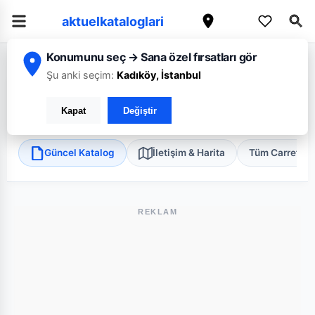
aktuelkataloglari
Konumunu seç → Sana özel fırsatları gör
/
/
/
Ana Sayfa
İzmir
CarrefourSA
İzmir Park AVM Süper
Şu anki seçim:
Kadıköy, İstanbul
CarrefourSA İzmir Park AVM Süper
Kapat
Değiştir
Konak, İzmir
•
Süper Market
Güncel Katalog
İletişim & Harita
Tüm Carrefou
REKLAM