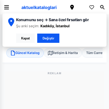
aktuelkataloglari
Konumunu seç → Sana özel fırsatları gör
/
/
/
Ana Sayfa
İzmir
CarrefourSA
İzmir Seferihisar As Gold Mini
Şu anki seçim:
Kadıköy, İstanbul
CarrefourSA İzmir Seferihisar As Gold Mini
Kapat
Değiştir
Seferihisar, İzmir
•
Süper Market
Güncel Katalog
İletişim & Harita
Tüm Carrefou
REKLAM