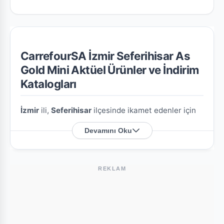
CarrefourSA İzmir Seferihisar As
Gold Mini Aktüel Ürünler ve İndirim
Katalogları
İzmir
ili,
Seferihisar
ilçesinde ikamet edenler için
CarrefourSA İzmir Seferihisar As Gold Mini
Devamını Oku
şubesine özel en güncel indirim broşürlerini ve
aktüel ürün fırsatlarını bu sayfada derledik.
REKLAM
CarrefourSA İzmir Seferihisar As Gold Mini
Nerede?
Mağazamızın açık adresi şöyledir:
Bengiler M.
Ürkmez C. Doğu 71/A,B
. Harita üzerindeki konumu