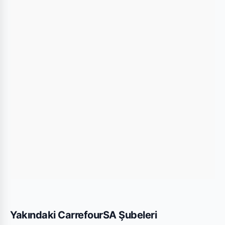
kullanarak mağazaya kolayca ulaşım
sağlayabilirsiniz.
Bu Şubede Neler Var?
CarrefourSA mağazalarında genellikle gıda,
temizlik ürünleri, kişisel bakım ürünleri ve haftalık
değişen aktüel teknolojik ürünler bulunmaktadır.
İzmir Seferihisar As Gold Mini şubesi için
yayınlanan son kataloglara yukarıdaki listeden göz
atabilirsiniz.
Yakındaki CarrefourSA Şubeleri