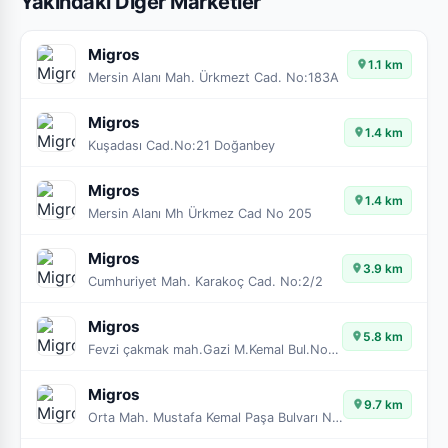
Yakındaki Diğer Marketler
Migros
1.1 km
Mersin Alanı Mah. Ürkmezt Cad. No:183A
Migros
1.4 km
Kuşadası Cad.No:21 Doğanbey
Migros
1.4 km
Mersin Alanı Mh Ürkmez Cad No 205
Migros
3.9 km
Cumhuriyet Mah. Karakoç Cad. No:2/2
Migros
5.8 km
Fevzi çakmak mah.Gazi M.Kemal Bul.No151/A Gümüldür
Migros
9.7 km
Orta Mah. Mustafa Kemal Paşa Bulvarı No: 412