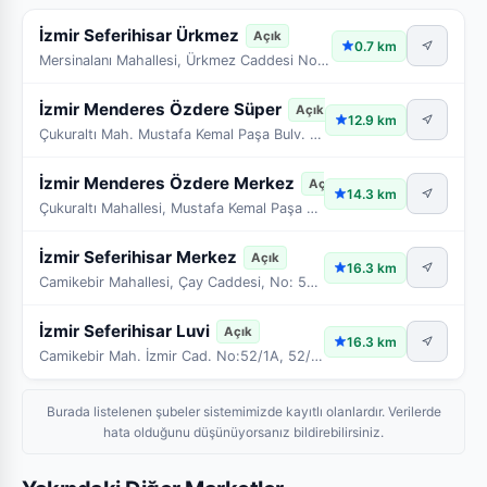
İzmir Seferihisar Ürkmez
Açık
0.7 km
Mersinalanı Mahallesi, Ürkmez Caddesi No:139A, 139B, 139C
İzmir Menderes Özdere Süper
Açık
12.9 km
Çukuraltı Mah. Mustafa Kemal Paşa Bulv. No:234A ve 234B
İzmir Menderes Özdere Merkez
Açık
14.3 km
Çukuraltı Mahallesi, Mustafa Kemal Paşa Bulvarı, No:94A
İzmir Seferihisar Merkez
Açık
16.3 km
Camikebir Mahallesi, Çay Caddesi, No: 52 ve 54
İzmir Seferihisar Luvi
Açık
16.3 km
Camikebir Mah. İzmir Cad. No:52/1A, 52/1B, 52/2A, 52/2B
Burada listelenen şubeler sistemimizde kayıtlı olanlardır. Verilerde
hata olduğunu düşünüyorsanız bildirebilirsiniz.