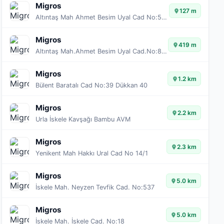
Migros
127 m
Altıntaş Mah Ahmet Besim Uyal Cad No:56/A
Migros
419 m
Altıntaş Mah.Ahmet Besim Uyal Cad.No:8/3B
Migros
1.2 km
Bülent Baratalı Cad No:39 Dükkan 40
Migros
2.2 km
Urla İskele Kavşağı Bambu AVM
Migros
2.3 km
Yenikent Mah Hakkı Ural Cad No 14/1
Migros
5.0 km
İskele Mah. Neyzen Tevfik Cad. No:537
Migros
5.0 km
İskele Mah. İskele Cad. No:18