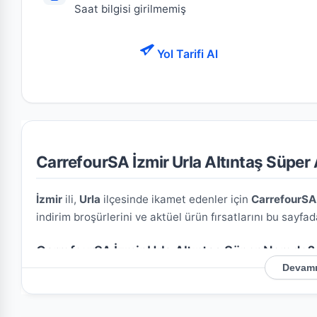
Saat bilgisi girilmemiş
Yol Tarifi Al
CarrefourSA İzmir Urla Altıntaş Süper A
İzmir
ili,
Urla
ilçesinde ikamet edenler için
CarrefourSA 
indirim broşürlerini ve aktüel ürün fırsatlarını bu sayfad
CarrefourSA İzmir Urla Altıntaş Süper Nerede?
Devamı
Mağazamızın açık adresi şöyledir:
A.Besim Uyal Cad.No
konumu kullanarak mağazaya kolayca ulaşım sağlayabili