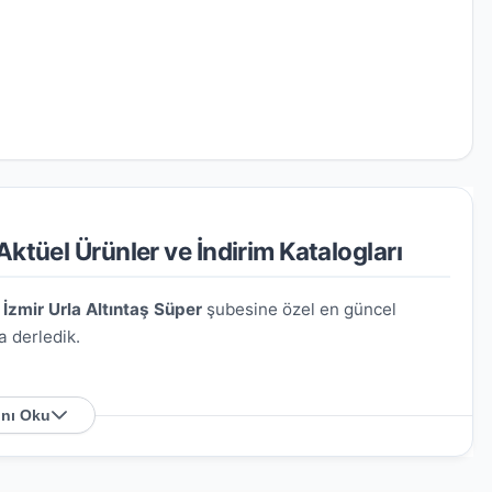
ktüel Ürünler ve İndirim Katalogları
İzmir Urla Altıntaş Süper
şubesine özel en güncel
a derledik.
nı Oku
:75/77 Altıntaş Mah.Urla/İzmir
. Harita üzerindeki
rsiniz.