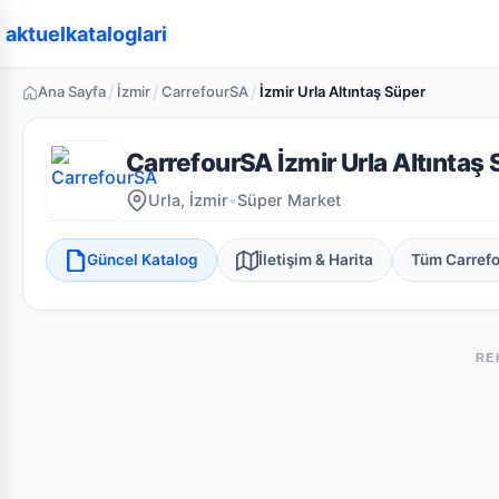
aktuelkataloglari
/
/
/
Ana Sayfa
İzmir
CarrefourSA
İzmir Urla Altıntaş Süper
CarrefourSA İzmir Urla Altıntaş
Urla, İzmir
•
Süper Market
Güncel Katalog
İletişim & Harita
Tüm Carref
RE