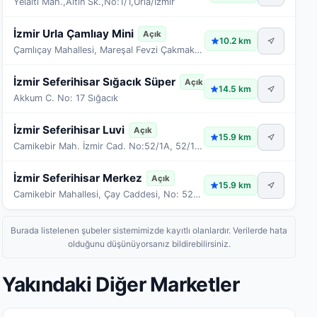
Yelaltı Mah.,Altın Sk.,No:1/1,Urla/İzmir
İzmir Urla Çamlıay Mini
Açık
10.2 km
Çamlıçay Mahallesi, Mareşal Fevzi Çakmak Bulvarı, No: 39
İzmir Seferihisar Sığacık Süper
Açık
14.5 km
Akkum C. No: 17 Sığacık
İzmir Seferihisar Luvi
Açık
15.9 km
Camikebir Mah. İzmir Cad. No:52/1A, 52/1B, 52/2A, 52/2B
İzmir Seferihisar Merkez
Açık
15.9 km
Camikebir Mahallesi, Çay Caddesi, No: 52 ve 54
Burada listelenen şubeler sistemimizde kayıtlı olanlardır. Verilerde hata
olduğunu düşünüyorsanız bildirebilirsiniz.
Yakındaki Diğer Marketler