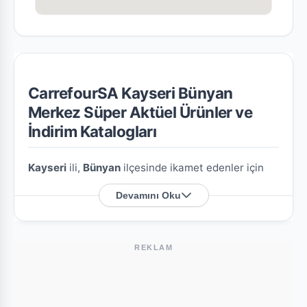
CarrefourSA Kayseri Bünyan
Merkez Süper Aktüel Ürünler ve
İndirim Katalogları
Kayseri
ili,
Bünyan
ilçesinde ikamet edenler için
CarrefourSA Kayseri Bünyan Merkez Süper
Devamını Oku
şubesine özel en güncel indirim broşürlerini ve
aktüel ürün fırsatlarını bu sayfada derledik.
REKLAM
CarrefourSA Kayseri Bünyan Merkez Süper
Nerede?
Mağazamızın açık adresi şöyledir:
Sağlık Mah.