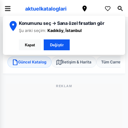
aktuelkataloglari
Konumunu seç → Sana özel fırsatları gör
/
/
/
Ana Sayfa
Kayseri
CarrefourSA
Kayseri Bünyan Merkez Süper
Şu anki seçim:
Kadıköy, İstanbul
CarrefourSA Kayseri Bünyan Merkez Süper
Kapat
Değiştir
Bünyan, Kayseri
•
Süper Market
Güncel Katalog
İletişim & Harita
Tüm Carrefou
REKLAM