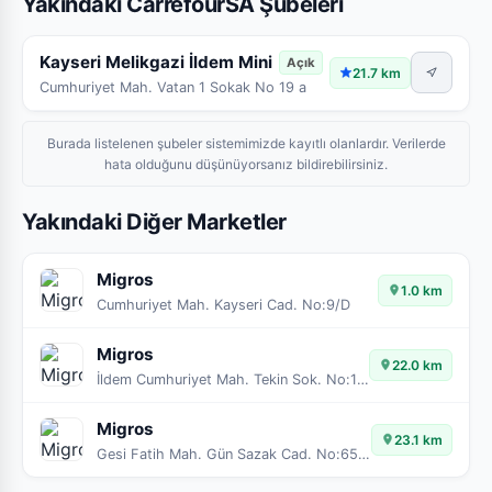
Yakındaki CarrefourSA Şubeleri
Kayseri Melikgazi İldem Mini
Açık
21.7 km
Cumhuriyet Mah. Vatan 1 Sokak No 19 a
Burada listelenen şubeler sistemimizde kayıtlı olanlardır. Verilerde
hata olduğunu düşünüyorsanız bildirebilirsiniz.
Yakındaki Diğer Marketler
Migros
1.0 km
Cumhuriyet Mah. Kayseri Cad. No:9/D
Migros
22.0 km
İldem Cumhuriyet Mah. Tekin Sok. No:120/Z01
Migros
23.1 km
Gesi Fatih Mah. Gün Sazak Cad. No:65/2B13