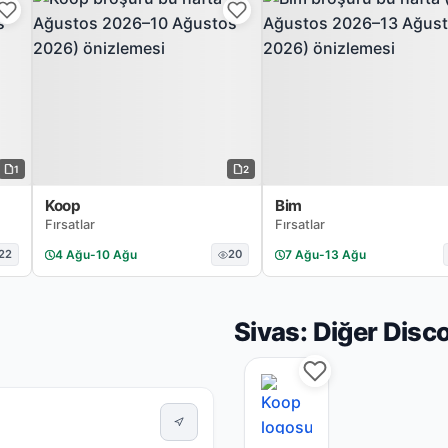
1
2
Koop
Bim
Fırsatlar
Fırsatlar
22
4 Ağu
-
10 Ağu
20
7 Ağu
-
13 Ağu
Sivas: Diğer Disc
Koop Sivas mağazasın