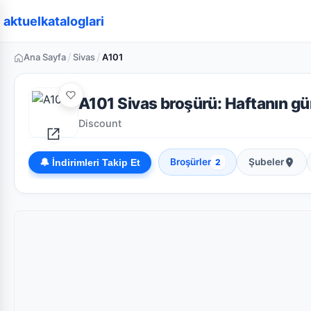
aktuelkataloglari
/
/
Ana Sayfa
Sivas
A101
A101 Sivas broşürü: Haftanın gün
Discount
Broşürler
Şubeler
🔔 İndirimleri Takip Et
2