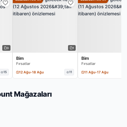
3
1
Bim
Bim
Fırsatlar
Fırsatlar
15
12 Ağu
-
18 Ağu
11
11 Ağu
-
17 Ağu
ount Mağazaları
ın bu haftaki güncel broşürleri