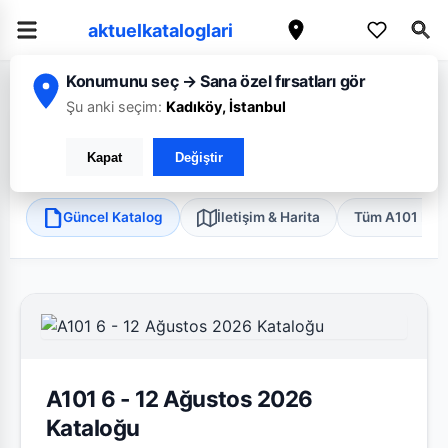
aktuelkataloglari
Konumunu seç → Sana özel fırsatları gör
/
/
/
Ana Sayfa
Sivas
A101
Cahit Tuncer Şarkışla Sivas
Şu anki seçim:
Kadıköy, İstanbul
A101 Cahit Tuncer Şarkışla Sivas
Kapat
Değiştir
Şarkışla, Sivas
•
Discount
Güncel Katalog
İletişim & Harita
Tüm A101 Mağ
A101 6 - 12 Ağustos 2026
Kataloğu