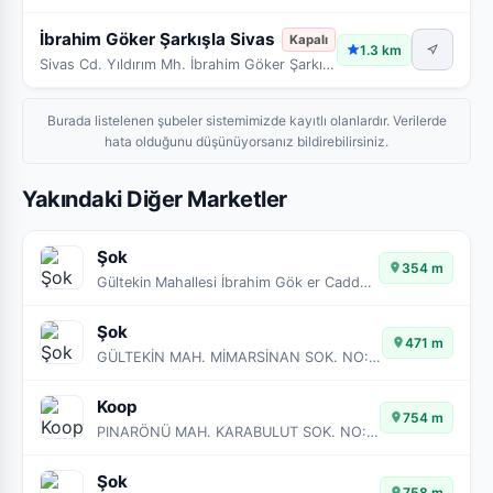
İbrahim Göker Şarkışla Sivas
Kapalı
1.3 km
Sivas Cd. Yıldırım Mh. İbrahim Göker Şarkışla Sivas
Burada listelenen şubeler sistemimizde kayıtlı olanlardır. Verilerde
hata olduğunu düşünüyorsanız bildirebilirsiniz.
Yakındaki Diğer Marketler
Şok
354 m
Gültekin Mahallesi İbrahim Gök er Caddesi No:1 Şarkışla/SİVAS
Şok
471 m
GÜLTEKİN MAH. MİMARSİNAN SOK. NO:13/9-10
Koop
754 m
PINARÖNÜ MAH. KARABULUT SOK. NO:8/2-3 ŞARKIŞLA - SİVAS
Şok
758 m