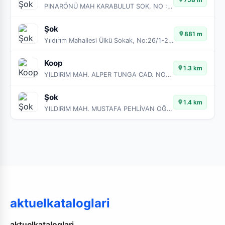
PINARÖNÜ MAH KARABULUT SOK. NO :3/A
Şok
881 m
Yıldırım Mahallesi Ülkü Sokak, No:26/1-2-3
Koop
1.3 km
YILDIRIM MAH. ALPER TUNGA CAD. NO:16/A ŞARKIŞLA - SİVAS
Şok
1.4 km
YILDIRIM MAH. MUSTAFA PEHLİVAN OĞLU SOK AVRUPA SİT. A BLOKNO:
aktuelkataloglari
aktuelkataloglari