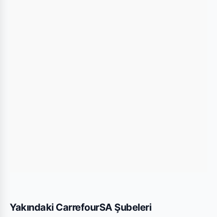
kullanarak mağazaya kolayca ulaşım
sağlayabilirsiniz.
Bu Şubede Neler Var?
CarrefourSA mağazalarında genellikle gıda,
temizlik ürünleri, kişisel bakım ürünleri ve haftalık
değişen aktüel teknolojik ürünler bulunmaktadır.
Trabzon Kalkınma Mini şubesi için yayınlanan son
kataloglara yukarıdaki listeden göz atabilirsiniz.
Yakındaki CarrefourSA Şubeleri