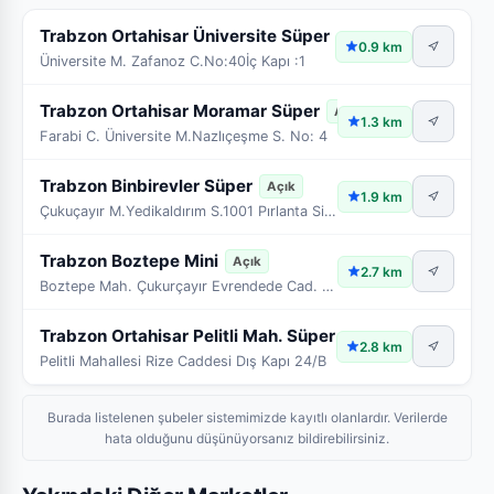
Trabzon Ortahisar Üniversite Süper
Açık
0.9 km
Üniversite M. Zafanoz C.No:40İç Kapı :1
Trabzon Ortahisar Moramar Süper
Açık
1.3 km
Farabi C. Üniversite M.Nazlıçeşme S. No: 4
Trabzon Binbirevler Süper
Açık
1.9 km
Çukuçayır M.Yedikaldırım S.1001 Pırlanta Sit.No:58 UD
Trabzon Boztepe Mini
Açık
2.7 km
Boztepe Mah. Çukurçayır Evrendede Cad. Dış Kapı:13A
Trabzon Ortahisar Pelitli Mah. Süper
Açık
2.8 km
Pelitli Mahallesi Rize Caddesi Dış Kapı 24/B
Burada listelenen şubeler sistemimizde kayıtlı olanlardır. Verilerde
hata olduğunu düşünüyorsanız bildirebilirsiniz.