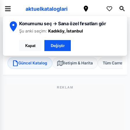
aktuelkataloglari
Konumunu seç → Sana özel fırsatları gör
/
/
/
Ana Sayfa
Trabzon
CarrefourSA
Trabzon Kalkınma Mini
Şu anki seçim:
Kadıköy, İstanbul
CarrefourSA Trabzon Kalkınma Mini
Kapat
Değiştir
Ortahisar, Trabzon
•
Süper Market
Güncel Katalog
İletişim & Harita
Tüm Carrefou
REKLAM