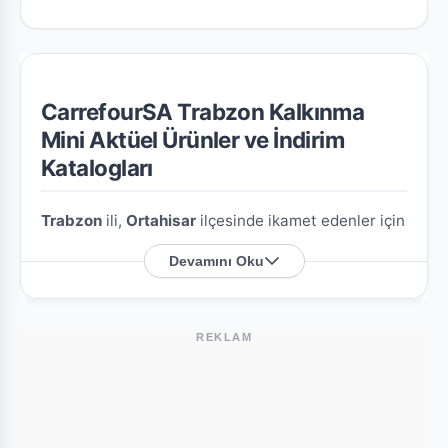
CarrefourSA Trabzon Kalkınma
Mini Aktüel Ürünler ve İndirim
Katalogları
Trabzon
ili,
Ortahisar
ilçesinde ikamet edenler için
CarrefourSA Trabzon Kalkınma Mini
şubesine
Devamını Oku
özel en güncel indirim broşürlerini ve aktüel ürün
fırsatlarını bu sayfada derledik.
REKLAM
CarrefourSA Trabzon Kalkınma Mini
Nerede?
Mağazamızın açık adresi şöyledir:
Akif Saruhan C.
Kalkınma M. No:21
. Harita üzerindeki konumu