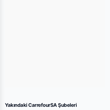
konumu kullanarak mağazaya kolayca ulaşım
sağlayabilirsiniz.
Bu Şubede Neler Var?
CarrefourSA mağazalarında genellikle gıda,
temizlik ürünleri, kişisel bakım ürünleri ve haftalık
değişen aktüel teknolojik ürünler bulunmaktadır.
Trabzon Ortahisar Üniversite Süper şubesi için
yayınlanan son kataloglara yukarıdaki listeden göz
atabilirsiniz.
Yakındaki CarrefourSA Şubeleri