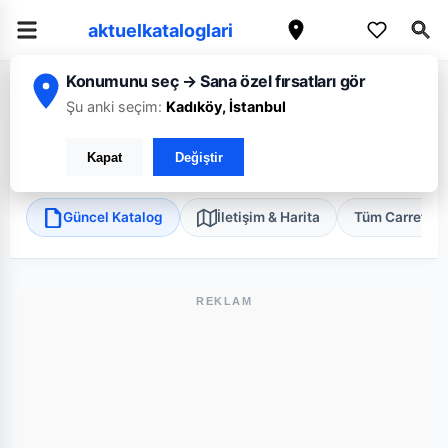
aktuelkataloglari
Konumunu seç → Sana özel fırsatları gör
/
/
/
Ana Sayfa
Trabzon
CarrefourSA
Trabzon Ortahisar Üniversite Sü
Şu anki seçim:
Kadıköy, İstanbul
CarrefourSA Trabzon Ortahisar Üniversite Süper
Kapat
Değiştir
Ortahisar, Trabzon
•
Süper Market
Güncel Katalog
İletişim & Harita
Tüm Carrefou
REKLAM