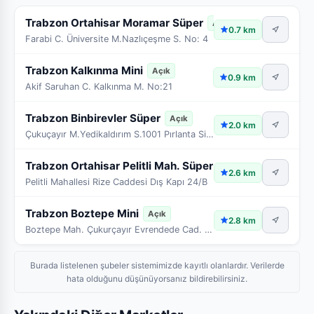
Trabzon Ortahisar Moramar Süper
Açık
0.7 km
Farabi C. Üniversite M.Nazlıçeşme S. No: 4
Trabzon Kalkınma Mini
Açık
0.9 km
Akif Saruhan C. Kalkınma M. No:21
Trabzon Binbirevler Süper
Açık
2.0 km
Çukuçayır M.Yedikaldırım S.1001 Pırlanta Sit.No:58 UD
Trabzon Ortahisar Pelitli Mah. Süper
Açık
2.6 km
Pelitli Mahallesi Rize Caddesi Dış Kapı 24/B
Trabzon Boztepe Mini
Açık
2.8 km
Boztepe Mah. Çukurçayır Evrendede Cad. Dış Kapı:13A
Burada listelenen şubeler sistemimizde kayıtlı olanlardır. Verilerde
hata olduğunu düşünüyorsanız bildirebilirsiniz.