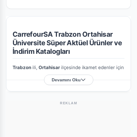
CarrefourSA Trabzon Ortahisar
Üniversite Süper Aktüel Ürünler ve
İndirim Katalogları
Trabzon
ili,
Ortahisar
ilçesinde ikamet edenler için
CarrefourSA Trabzon Ortahisar Üniversite Süper
Devamını Oku
şubesine özel en güncel indirim broşürlerini ve
aktüel ürün fırsatlarını bu sayfada derledik.
REKLAM
CarrefourSA Trabzon Ortahisar Üniversite
Süper Nerede?
Mağazamızın açık adresi şöyledir:
Üniversite M.
Zafanoz C.No:40İç Kapı :1
. Harita üzerindeki