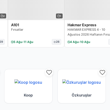
2
1
A101
Hakmar Express
Fırsatlar
HAKMAR EXPRESS 4 - 10
Ağustos 2026 Haftanın Fırsa
Kataloğu
29
5 Ağu
-
11 Ağu
26
4 Ağu
-
10 Ağu
leri
s market zincirine ait aktüel kampanyalar
Koop mağazası için yayınlanan broşürler
Özkuruşlar indi
Koop
Özkuruşlar