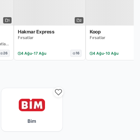
1
2
Hakmar Express
Koop
Fırsatlar
Fırsatlar
tları
26
4 Ağu
-
17 Ağu
16
4 Ağu
-
10 Ağu
rim kataloğu ve fırsat ürünleri
Bim tarafından sunulan haftalık indirim ve ka
Bim