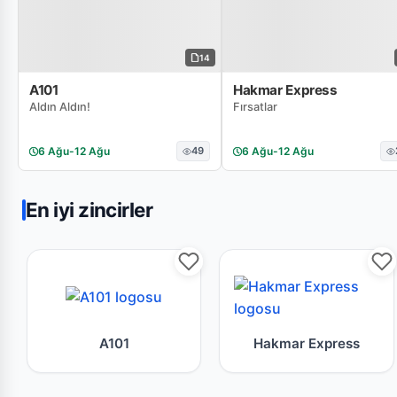
14
A101
Hakmar Express
Aldın Aldın!
Fırsatlar
6 Ağu
-
12 Ağu
49
6 Ağu
-
12 Ağu
En iyi zincirler
A101 mağazasının bu haftaki güncel broşür
Hakmar Expres
A101
Hakmar Express