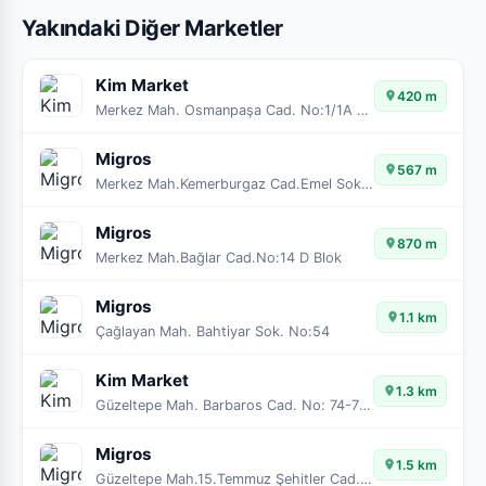
Yakındaki Diğer Marketler
Kim Market
420 m
Merkez Mah. Osmanpaşa Cad. No:1/1A Kağıthane / İSTANBUL
Migros
567 m
Merkez Mah.Kemerburgaz Cad.Emel Sok.No:102/A-B
Migros
870 m
Merkez Mah.Bağlar Cad.No:14 D Blok
Migros
1.1 km
Çağlayan Mah. Bahtiyar Sok. No:54
Kim Market
1.3 km
Güzeltepe Mah. Barbaros Cad. No: 74-78A
Migros
1.5 km
Güzeltepe Mah.15.Temmuz Şehitler Cad. A2 Blok