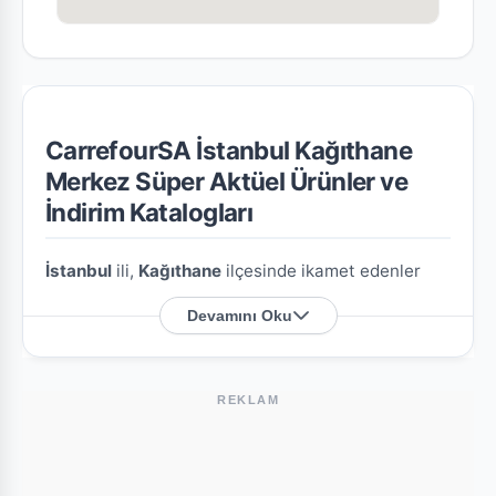
CarrefourSA İstanbul Kağıthane
Merkez Süper Aktüel Ürünler ve
İndirim Katalogları
İstanbul
ili,
Kağıthane
ilçesinde ikamet edenler
için
CarrefourSA İstanbul Kağıthane Merkez
Devamını Oku
Süper
şubesine özel en güncel indirim broşürlerini
ve aktüel ürün fırsatlarını bu sayfada derledik.
REKLAM
CarrefourSA İstanbul Kağıthane Merkez
Süper Nerede?
Mağazamızın açık adresi şöyledir:
Merkez Mah