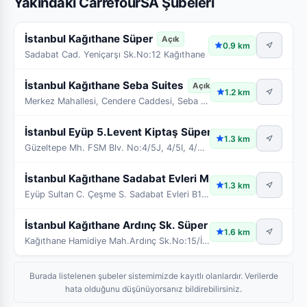
Yakındaki CarrefourSA Şubeleri
İstanbul Kağıthane Süper
Açık
0.9 km
Sadabat Cad. Yeniçarşı Sk.No:12 Kağıthane
İstanbul Kağıthane Seba Suites
Açık
1.2 km
Merkez Mahallesi, Cendere Caddesi, Seba Suıtes B Blok No:16/ 1D – 1E – 1F – 1G – 1 H
İstanbul Eyüp 5.Levent Kiptaş Süper
Açık
1.3 km
Güzeltepe Mh. FSM Blv. No:4/5J, 4/5I, 4/5H ve 4/5G
İstanbul Kağıthane Sadabat Evleri Mini
Açık
1.3 km
Eyüp Sultan C. Çeşme S. Sadabat Evleri B1 Blok No:1
İstanbul Kağıthane Ardınç Sk. Süper
Açık
1.6 km
Kağıthane Hamidiye Mah.Ardınç Sk.No:15/İst
Burada listelenen şubeler sistemimizde kayıtlı olanlardır. Verilerde
hata olduğunu düşünüyorsanız bildirebilirsiniz.