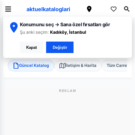
aktuelkataloglari
Konumunu seç → Sana özel fırsatları gör
/
/
/
Ana Sayfa
İstanbul
CarrefourSA
İstanbul Kağıthane Merkez Süpe
Şu anki seçim:
Kadıköy, İstanbul
CarrefourSA İstanbul Kağıthane Merkez Süper
Kapat
Değiştir
Kağıthane, İstanbul
•
Süper Market
Güncel Katalog
İletişim & Harita
Tüm Carrefou
REKLAM