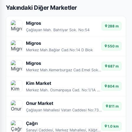
Yakındaki Diğer Marketler
Migros
288 m
Çağlayan Mah. Bahtiyar Sok. No:54
Migros
550 m
Merkez Mah.Bağlar Cad.No:14 D Blok
Migros
687 m
Merkez Mah.Kemerburgaz Cad.Emel Sok.No:102/A-B
Kim Market
804 m
Merkez Mah. Osmanpaşa Cad. No:1/1A Kağıthane / İSTANBUL
Onur Market
811 m
Çağlayan Mahallesi Vatan Caddesi No:73/A
Çağrı
1.0 km
Sanayi Caddesi, Merkez Mahallesi, Kâğıthane, İstanbul, Marmara Bölgesi, 34410, Türkiye