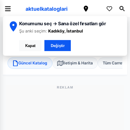
aktuelkataloglari
Konumunu seç → Sana özel fırsatları gör
/
/
/
Ana Sayfa
İstanbul
CarrefourSA
İstanbul Kağıthane Süper
Şu anki seçim:
Kadıköy, İstanbul
CarrefourSA İstanbul Kağıthane Süper
Kapat
Değiştir
Kağıthane, İstanbul
•
Süper Market
Güncel Katalog
İletişim & Harita
Tüm Carrefou
REKLAM