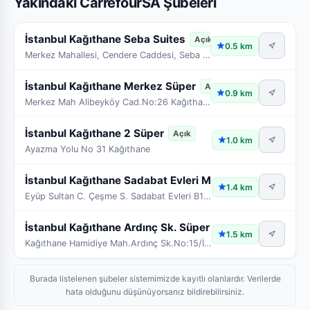
Yakındaki CarrefourSA Şubeleri
İstanbul Kağıthane Seba Suites
Açık
0.5 km
Merkez Mahallesi, Cendere Caddesi, Seba Suıtes B Blok No:16/ 1D – 1E – 1F – 1G – 1 H
İstanbul Kağıthane Merkez Süper
Açık
0.9 km
Merkez Mah Alibeyköy Cad.No:26 Kağıthane/İstanbul
İstanbul Kağıthane 2 Süper
Açık
1.0 km
Ayazma Yolu No 31 Kağıthane
İstanbul Kağıthane Sadabat Evleri Mini
Açık
1.4 km
Eyüp Sultan C. Çeşme S. Sadabat Evleri B1 Blok No:1
İstanbul Kağıthane Ardınç Sk. Süper
Açık
1.5 km
Kağıthane Hamidiye Mah.Ardınç Sk.No:15/İst
Burada listelenen şubeler sistemimizde kayıtlı olanlardır. Verilerde
hata olduğunu düşünüyorsanız bildirebilirsiniz.