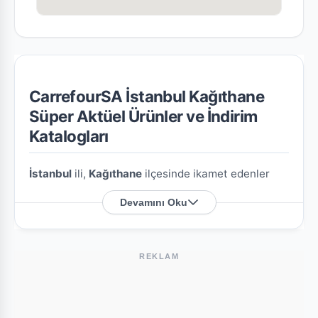
CarrefourSA İstanbul Kağıthane
Süper Aktüel Ürünler ve İndirim
Katalogları
İstanbul
ili,
Kağıthane
ilçesinde ikamet edenler
için
CarrefourSA İstanbul Kağıthane Süper
Devamını Oku
şubesine özel en güncel indirim broşürlerini ve
aktüel ürün fırsatlarını bu sayfada derledik.
REKLAM
CarrefourSA İstanbul Kağıthane Süper
Nerede?
Mağazamızın açık adresi şöyledir:
Sadabat Cad.