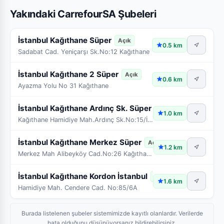
Yakındaki CarrefourSA Şubeleri
İstanbul Kağıthane Süper
Açık
0.5 km
Sadabat Cad. Yeniçarşı Sk.No:12 Kağıthane
İstanbul Kağıthane 2 Süper
Açık
0.6 km
Ayazma Yolu No 31 Kağıthane
İstanbul Kağıthane Ardınç Sk. Süper
Açık
1.0 km
Kağıthane Hamidiye Mah.Ardınç Sk.No:15/İst
İstanbul Kağıthane Merkez Süper
Açık
1.2 km
Merkez Mah Alibeyköy Cad.No:26 Kağıthane/İstanbul
İstanbul Kağıthane Kordon İstanbul
Açık
1.6 km
Hamidiye Mah. Cendere Cad. No:85/6A
Burada listelenen şubeler sistemimizde kayıtlı olanlardır. Verilerde
hata olduğunu düşünüyorsanız bildirebilirsiniz.