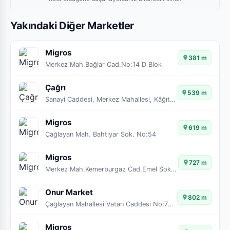
Yakındaki Diğer Marketler
Migros
381 m
Merkez Mah.Bağlar Cad.No:14 D Blok
Çağrı
539 m
Sanayi Caddesi, Merkez Mahallesi, Kâğıthane, İstanbul, Marmara Bölgesi, 34410, Türkiye
Migros
619 m
Çağlayan Mah. Bahtiyar Sok. No:54
Migros
727 m
Merkez Mah.Kemerburgaz Cad.Emel Sok.No:102/A-B
Onur Market
802 m
Çağlayan Mahallesi Vatan Caddesi No:73/A
Migros