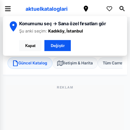
aktuelkataloglari
Konumunu seç → Sana özel fırsatları gör
/
/
/
Ana Sayfa
İstanbul
CarrefourSA
İstanbul Kağıthane Seba Suites
Şu anki seçim:
Kadıköy, İstanbul
CarrefourSA İstanbul Kağıthane Seba Suites
Kapat
Değiştir
Kağıthane, İstanbul
•
Süper Market
Güncel Katalog
İletişim & Harita
Tüm Carrefou
REKLAM