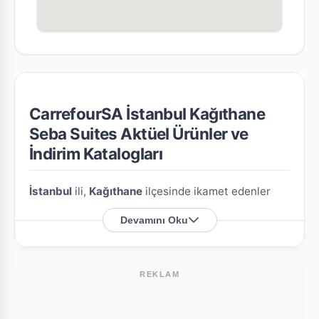
CarrefourSA İstanbul Kağıthane
Seba Suites Aktüel Ürünler ve
İndirim Katalogları
İstanbul
ili,
Kağıthane
ilçesinde ikamet edenler
için
CarrefourSA İstanbul Kağıthane Seba Suites
Devamını Oku
şubesine özel en güncel indirim broşürlerini ve
aktüel ürün fırsatlarını bu sayfada derledik.
REKLAM
CarrefourSA İstanbul Kağıthane Seba
Suites Nerede?