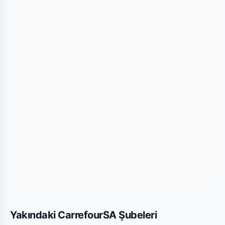
mağazaya kolayca ulaşım sağlayabilirsiniz.
Bu Şubede Neler Var?
CarrefourSA mağazalarında genellikle gıda,
temizlik ürünleri, kişisel bakım ürünleri ve haftalık
değişen aktüel teknolojik ürünler bulunmaktadır.
Kayseri Kızılırmak Mini şubesi için yayınlanan son
kataloglara yukarıdaki listeden göz atabilirsiniz.
Yakındaki CarrefourSA Şubeleri