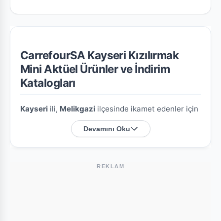
CarrefourSA Kayseri Kızılırmak
Mini Aktüel Ürünler ve İndirim
Katalogları
Kayseri
ili,
Melikgazi
ilçesinde ikamet edenler için
CarrefourSA Kayseri Kızılırmak Mini
şubesine
Devamını Oku
özel en güncel indirim broşürlerini ve aktüel ürün
fırsatlarını bu sayfada derledik.
REKLAM
CarrefourSA Kayseri Kızılırmak Mini
Nerede?
Mağazamızın açık adresi şöyledir:
Alpaslan M.
Kızılırmak C.
. Harita üzerindeki konumu kullanarak