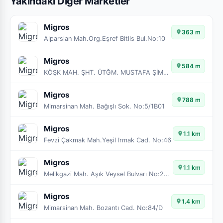
Yakındaki Diğer Marketler
Migros
363 m
Alparslan Mah.Org.Eşref Bitlis Bul.No:10
Migros
584 m
KÖŞK MAH. ŞHT. ÜTĞM. MUSTAFA ŞİMŞEK BUL.
Migros
788 m
Mimarsinan Mah. Bağışlı Sok. No:5/1B01
Migros
1.1 km
Fevzi Çakmak Mah.Yeşil Irmak Cad. No:46
Migros
1.1 km
Melikgazi Mah. Aşık Veysel Bulvarı No:22/Z06
Migros
1.4 km
Mimarsinan Mah. Bozantı Cad. No:84/D