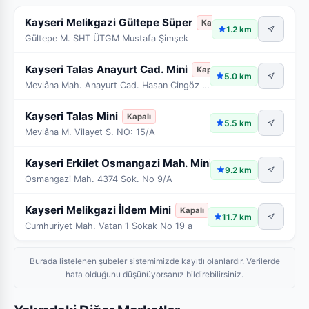
Kayseri Melikgazi Gültepe Süper
Kapalı
1.2 km
Gültepe M. SHT ÜTGM Mustafa Şimşek
Kayseri Talas Anayurt Cad. Mini
Kapalı
5.0 km
Mevlâna Mah. Anayurt Cad. Hasan Cingöz Konağı No:26 Kapı No
Kayseri Talas Mini
Kapalı
5.5 km
Mevlâna M. Vilayet S. NO: 15/A
Kayseri Erkilet Osmangazi Mah. Mini
Kapalı
9.2 km
Osmangazi Mah. 4374 Sok. No 9/A
Kayseri Melikgazi İldem Mini
Kapalı
11.7 km
Cumhuriyet Mah. Vatan 1 Sokak No 19 a
Burada listelenen şubeler sistemimizde kayıtlı olanlardır. Verilerde
hata olduğunu düşünüyorsanız bildirebilirsiniz.