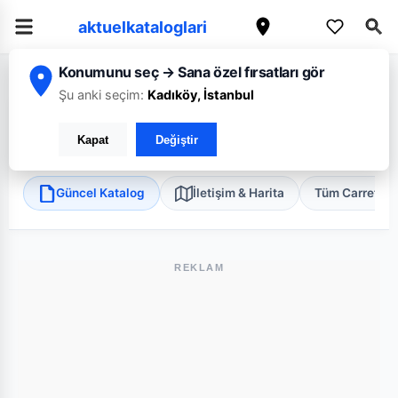
aktuelkataloglari
Konumunu seç → Sana özel fırsatları gör
/
/
/
Ana Sayfa
Kayseri
CarrefourSA
Kayseri Kızılırmak Mini
Şu anki seçim:
Kadıköy, İstanbul
CarrefourSA Kayseri Kızılırmak Mini
Kapat
Değiştir
Melikgazi, Kayseri
•
Süper Market
Güncel Katalog
İletişim & Harita
Tüm Carrefou
REKLAM