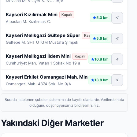
Mevlâna M. Vilayet S. NO: 15/A
Kayseri Kızılırmak Mini
Kapalı
5.0 km
Alpaslan M. Kızılırmak C.
Kayseri Melikgazi Gültepe Süper
Kapalı
5.6 km
Gültepe M. SHT ÜTGM Mustafa Şimşek
Kayseri Melikgazi İldem Mini
Kapalı
10.8 km
Cumhuriyet Mah. Vatan 1 Sokak No 19 a
Kayseri Erkilet Osmangazi Mah. Mini
Kapalı
13.8 km
Osmangazi Mah. 4374 Sok. No 9/A
Burada listelenen şubeler sistemimizde kayıtlı olanlardır. Verilerde hata
olduğunu düşünüyorsanız bildirebilirsiniz.
Yakındaki Diğer Marketler