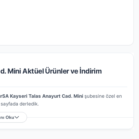
. Mini Aktüel Ürünler ve İndirim
rSA Kayseri Talas Anayurt Cad. Mini
şubesine özel en
u sayfada derledik.
nı Oku
 Nerede?
rt Cad. Hasan Cingöz Konağı No:26 Kapı No
. Harita
sağlayabilirsiniz.