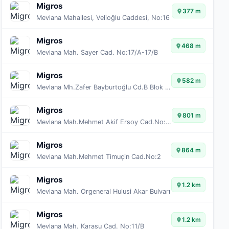
Migros
377 m
Mevlana Mahallesi, Velioğlu Caddesi, No:16
Migros
468 m
Mevlana Mah. Sayer Cad. No:17/A-17/B
Migros
582 m
Mevlana Mh.Zafer Bayburtoğlu Cd.B Blok Apt.No:11/A
Migros
801 m
Mevlana Mah.Mehmet Akif Ersoy Cad.No:22 / A
Migros
864 m
Mevlana Mah.Mehmet Timuçin Cad.No:2
Migros
1.2 km
Mevlana Mah. Orgeneral Hulusi Akar Bulvarı
Migros
1.2 km
Mevlana Mah. Karasu Cad. No:11/B