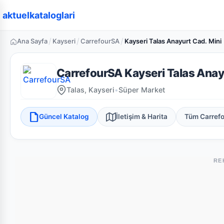
aktuelkataloglari
/
/
/
Ana Sayfa
Kayseri
CarrefourSA
Kayseri Talas Anayurt Cad. Mini
CarrefourSA Kayseri Talas Anay
Talas, Kayseri
•
Süper Market
Güncel Katalog
İletişim & Harita
Tüm Carref
RE