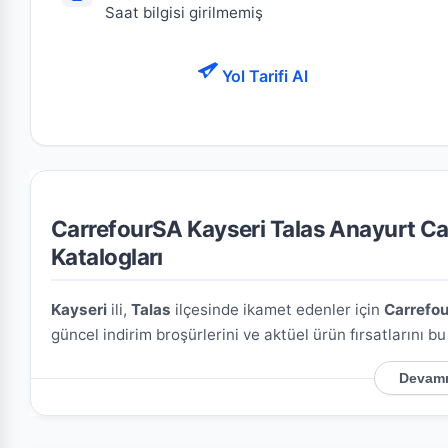
Saat bilgisi girilmemiş
Yol Tarifi Al
CarrefourSA Kayseri Talas Anayurt Cad
Katalogları
Kayseri
ili,
Talas
ilçesinde ikamet edenler için
Carrefou
güncel indirim broşürlerini ve aktüel ürün fırsatlarını b
Devamı
CarrefourSA Kayseri Talas Anayurt Cad. Mini
Mağazamızın açık adresi şöyledir:
Mevlâna Mah. Anayu
üzerindeki konumu kullanarak mağazaya kolayca ulaşım 