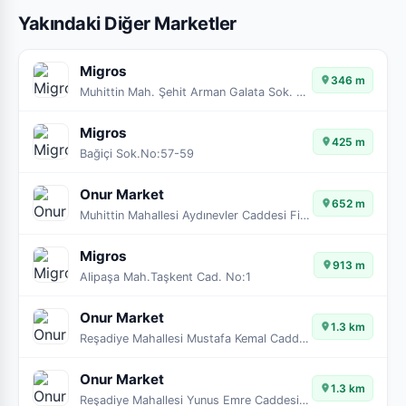
Yakındaki Diğer Marketler
Migros
346 m
Muhittin Mah. Şehit Arman Galata Sok. No:23-29A
Migros
425 m
Bağiçi Sok.No:57-59
Onur Market
652 m
Muhittin Mahallesi Aydınevler Caddesi Fikir Sokak No:33
Migros
913 m
Alipaşa Mah.Taşkent Cad. No:1
Onur Market
1.3 km
Reşadiye Mahallesi Mustafa Kemal Caddesi Yunus Emre 7. Sokak No:10
Onur Market
1.3 km
Reşadiye Mahallesi Yunus Emre Caddesi Yunus Emre 7. Sokak No:2