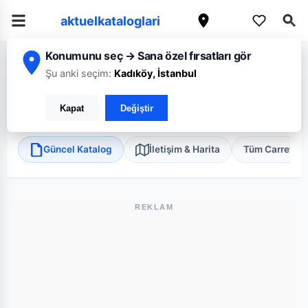
aktuelkataloglari
Konumunu seç → Sana özel fırsatları gör
/
/
/
Ana Sayfa
Tekirdağ
CarrefourSA
Tekirdağ Çorlu Çetin Emeç Bulva
Şu anki seçim:
Kadıköy, İstanbul
CarrefourSA Tekirdağ Çorlu Çetin Emeç Bulvarı Süper
Kapat
Değiştir
Çorlu, Tekirdağ
•
Süper Market
Güncel Katalog
İletişim & Harita
Tüm Carrefou
REKLAM