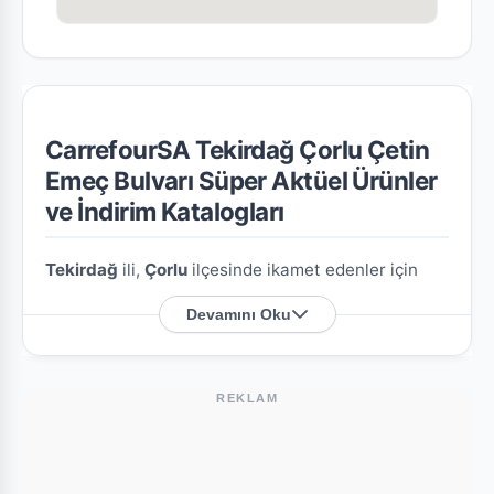
CarrefourSA Tekirdağ Çorlu Çetin
Emeç Bulvarı Süper Aktüel Ürünler
ve İndirim Katalogları
Tekirdağ
ili,
Çorlu
ilçesinde ikamet edenler için
CarrefourSA Tekirdağ Çorlu Çetin Emeç Bulvarı
Devamını Oku
Süper
şubesine özel en güncel indirim broşürlerini
ve aktüel ürün fırsatlarını bu sayfada derledik.
REKLAM
CarrefourSA Tekirdağ Çorlu Çetin Emeç
Bulvarı Süper Nerede?
Mağazamızın açık adresi şöyledir:
Muhittin