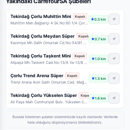
Yakındaki CarrefourSA Şubeleri
Tekirdağ Çorlu Muhittin Mini
Kapalı
0.3 km
Muhittin Mah.Bağlariçi 4 Sk.No:60 1/A Çorlu/Tekird
Tekirdağ Çorlu Meydan Süper
Kapalı
0.7 km
Kazımiye Mh.Salih Omurtak Cd.No:54/B1 Çorlu/Tekird
Tekirdağ Çorlu Taşkent Mini
Kapalı
1.0 km
Alipaşa Mh.Taskent Cad.No:13/A Ve 13/B Çorlu/Tekir
Çorlu Trend Arena Süper
Kapalı
1.3 km
Trend Arena Avm Salih Omurtak Cad. Mağaza No:8 Çor
Tekirdağ Çorlu Yükselen Süper
Kapalı
1.6 km
Ali Paşa Mah Cumhuriyet Bulv. Yükselen Cad No:30 Ç
Burada listelenen şubeler sistemimizde kayıtlı olanlardır. Verilerde
hata olduğunu düşünüyorsanız bildirebilirsiniz.