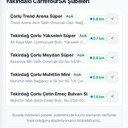
Yakındaki CarrefourSA Şubeleri
Çorlu Trend Arena Süper
Açık
0.6 km
Trend Arena Avm Salih Omurtak Cad. Mağaza No:8 Çor
Tekirdağ Çorlu Yükselen Süper
Açık
0.7 km
Ali Paşa Mah Cumhuriyet Bulv. Yükselen Cad No:30 Ç
Tekirdağ Çorlu Meydan Süper
Açık
0.8 km
Kazımiye Mh.Salih Omurtak Cd.No:54/B1 Çorlu/Tekird
Tekirdağ Çorlu Muhittin Mini
Açık
0.9 km
Muhittin Mah.Bağlariçi 4 Sk.No:60 1/A Çorlu/Tekird
Tekirdağ Çorlu Çetin Emeç Bulvarı Süper
Açık
1.0 km
Muhittin Mah.Çetin Emeç Bulv. No:20A-20B-20C-20D-2
Burada listelenen şubeler sistemimizde kayıtlı olanlardır. Verilerde
hata olduğunu düşünüyorsanız bildirebilirsiniz.