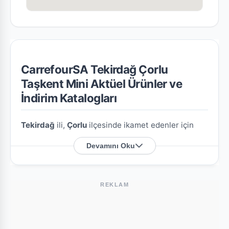
CarrefourSA Tekirdağ Çorlu
Taşkent Mini Aktüel Ürünler ve
İndirim Katalogları
Tekirdağ
ili,
Çorlu
ilçesinde ikamet edenler için
CarrefourSA Tekirdağ Çorlu Taşkent Mini
Devamını Oku
şubesine özel en güncel indirim broşürlerini ve
aktüel ürün fırsatlarını bu sayfada derledik.
REKLAM
CarrefourSA Tekirdağ Çorlu Taşkent Mini
Nerede?
Mağazamızın açık adresi şöyledir:
Alipaşa