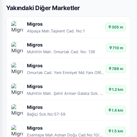
Yakındaki Diğer Marketler
Migros
305 m
Alipaşa Mah.Taşkent Cad. No:1
Migros
710 m
Muhittin Mah. Omurtak Cad. No: 136
Migros
789 m
Omurtak Cad. Yeni Emniyet Md.Yanı ORİON AVM
Migros
1.2 km
Muhittin Mah. Şehit Arman Galata Sok. No:23-29A
Migros
1.4 km
Bağiçi Sok.No:57-59
Migros
1.5 km
Esentepe Mah.Adnan Doğu Cad.No:10/A-B