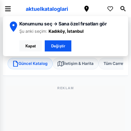
aktuelkataloglari
Konumunu seç → Sana özel fırsatları gör
/
/
/
Ana Sayfa
Tekirdağ
CarrefourSA
Tekirdağ Çorlu Taşkent Mini
Şu anki seçim:
Kadıköy, İstanbul
CarrefourSA Tekirdağ Çorlu Taşkent Mini
Kapat
Değiştir
Çorlu, Tekirdağ
•
Süper Market
Güncel Katalog
İletişim & Harita
Tüm Carrefou
REKLAM