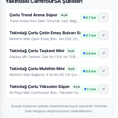
Yakındaki CarrefourSA Şubeleri
Çorlu Trend Arena Süper
Açık
0.7 km
Trend Arena Avm Salih Omurtak Cad. Mağaza No:8 Çor
Tekirdağ Çorlu Çetin Emeç Bulvarı Süper
Açık
0.7 km
Muhittin Mah.Çetin Emeç Bulv. No:20A-20B-20C-20D-2
Tekirdağ Çorlu Taşkent Mini
Açık
0.8 km
Alipaşa Mh.Taskent Cad.No:13/A Ve 13/B Çorlu/Tekir
Tekirdağ Çorlu Muhittin Mini
Açık
0.9 km
Muhittin Mah.Bağlariçi 4 Sk.No:60 1/A Çorlu/Tekird
Tekirdağ Çorlu Yükselen Süper
Açık
1.1 km
Ali Paşa Mah Cumhuriyet Bulv. Yükselen Cad No:30 Ç
Burada listelenen şubeler sistemimizde kayıtlı olanlardır. Verilerde
hata olduğunu düşünüyorsanız bildirebilirsiniz.