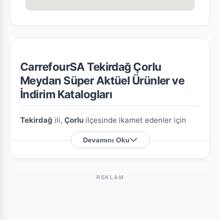
CarrefourSA Tekirdağ Çorlu
Meydan Süper Aktüel Ürünler ve
İndirim Katalogları
Tekirdağ
ili,
Çorlu
ilçesinde ikamet edenler için
CarrefourSA Tekirdağ Çorlu Meydan Süper
Devamını Oku
şubesine özel en güncel indirim broşürlerini ve
aktüel ürün fırsatlarını bu sayfada derledik.
REKLAM
CarrefourSA Tekirdağ Çorlu Meydan Süper
Nerede?
Mağazamızın açık adresi şöyledir:
Kazımiye