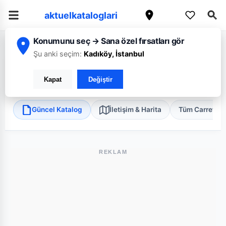
aktuelkataloglari
Konumunu seç → Sana özel fırsatları gör
/
/
/
Ana Sayfa
Tekirdağ
CarrefourSA
Tekirdağ Çorlu Meydan Süper
Şu anki seçim:
Kadıköy, İstanbul
CarrefourSA Tekirdağ Çorlu Meydan Süper
Kapat
Değiştir
Çorlu, Tekirdağ
•
Süper Market
Güncel Katalog
İletişim & Harita
Tüm Carrefou
REKLAM