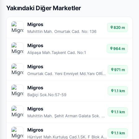
Yakındaki Diğer Marketler
Migros
820 m
Muhittin Mah. Omurtak Cad. No: 136
Migros
964 m
Alipaşa Mah.Taşkent Cad. No:1
Migros
971 m
Omurtak Cad. Yeni Emniyet Md.Yanı ORİON AVM
Migros
1.1 km
Bağiçi Sok.No:57-59
Migros
1.1 km
Muhittin Mah. Şehit Arman Galata Sok. No:23-29A
Migros
1.1 km
Hürriyet Mah.Kurtuluş Cad.1.SK. F Blok Apt.No:2/1A