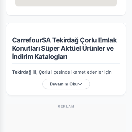
CarrefourSA Tekirdağ Çorlu Emlak
Konutları Süper Aktüel Ürünler ve
İndirim Katalogları
Tekirdağ
ili,
Çorlu
ilçesinde ikamet edenler için
CarrefourSA Tekirdağ Çorlu Emlak Konutları
Devamını Oku
Süper
şubesine özel en güncel indirim broşürlerini
ve aktüel ürün fırsatlarını bu sayfada derledik.
REKLAM
CarrefourSA Tekirdağ Çorlu Emlak
Konutları Süper Nerede?
Mağazamızın açık adresi şöyledir:
Hürriyet