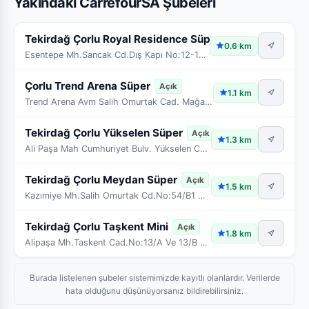
Yakındaki CarrefourSA Şubeleri
Tekirdağ Çorlu Royal Residence Süper
Açık
0.6 km
Esentepe Mh.Sancak Cd.Dış Kapı No:12-1A Bağımsız B
Çorlu Trend Arena Süper
Açık
1.1 km
Trend Arena Avm Salih Omurtak Cad. Mağaza No:8 Çor
Tekirdağ Çorlu Yükselen Süper
Açık
1.3 km
Ali Paşa Mah Cumhuriyet Bulv. Yükselen Cad No:30 Ç
Tekirdağ Çorlu Meydan Süper
Açık
1.5 km
Kazımiye Mh.Salih Omurtak Cd.No:54/B1 Çorlu/Tekird
Tekirdağ Çorlu Taşkent Mini
Açık
1.8 km
Alipaşa Mh.Taskent Cad.No:13/A Ve 13/B Çorlu/Tekir
Burada listelenen şubeler sistemimizde kayıtlı olanlardır. Verilerde
hata olduğunu düşünüyorsanız bildirebilirsiniz.