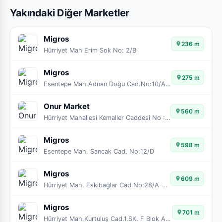
Yakındaki Diğer Marketler
Migros
236 m
Hürriyet Mah Erim Sok No: 2/B
Migros
275 m
Esentepe Mah.Adnan Doğu Cad.No:10/A-B
Onur Market
560 m
Hürriyet Mahallesi Kemaller Caddesi No :36 /AA, 59850 Çorlu/Tekirdağ
Migros
598 m
Esentepe Mah. Sancak Cad. No:12/D
Migros
609 m
Hürriyet Mah. Eskibağlar Cad.No:28/A-B-C-D
Migros
701 m
Hürriyet Mah.Kurtuluş Cad.1.SK. F Blok Apt.No:2/1A