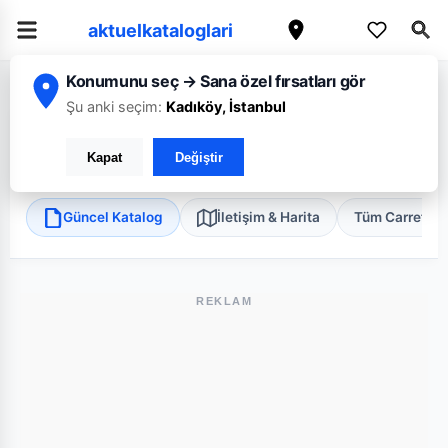
aktuelkataloglari
Konumunu seç → Sana özel fırsatları gör
/
/
/
Ana Sayfa
Tekirdağ
CarrefourSA
Tekirdağ Çorlu Emlak Konutları 
Şu anki seçim:
Kadıköy, İstanbul
CarrefourSA Tekirdağ Çorlu Emlak Konutları Süper
Kapat
Değiştir
Çorlu, Tekirdağ
•
Süper Market
Güncel Katalog
İletişim & Harita
Tüm Carrefou
REKLAM