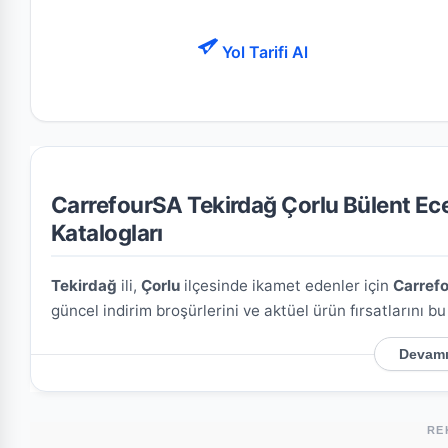
Yol Tarifi Al
CarrefourSA Tekirdağ Çorlu Bülent Ecev
Katalogları
Tekirdağ
ili,
Çorlu
ilçesinde ikamet edenler için
Carrefo
güncel indirim broşürlerini ve aktüel ürün fırsatlarını b
Devamı
CarrefourSA Tekirdağ Çorlu Bülent Ecevit Blv.
Mağazamızın açık adresi şöyledir:
Şeyh Sinan Mh., Ana
mağazaya kolayca ulaşım sağlayabilirsiniz.
RE