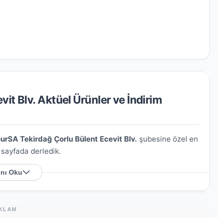
it Blv. Aktüel Ürünler ve İndirim
urSA Tekirdağ Çorlu Bülent Ecevit Blv.
şubesine özel en
u sayfada derledik.
nı Oku
 Nerede?
fartalar Cd.
. Harita üzerindeki konumu kullanarak
KLAM