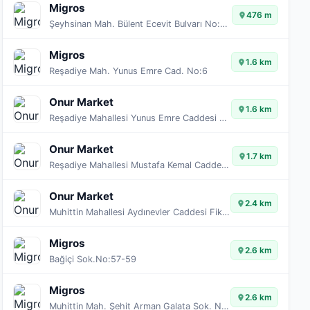
Migros
476 m
Şeyhsinan Mah. Bülent Ecevit Bulvarı No:272/A
Migros
1.6 km
Reşadiye Mah. Yunus Emre Cad. No:6
Onur Market
1.6 km
Reşadiye Mahallesi Yunus Emre Caddesi Yunus Emre 7. Sokak No:2
Onur Market
1.7 km
Reşadiye Mahallesi Mustafa Kemal Caddesi Yunus Emre 7. Sokak No:10
Onur Market
2.4 km
Muhittin Mahallesi Aydınevler Caddesi Fikir Sokak No:33
Migros
2.6 km
Bağiçi Sok.No:57-59
Migros
2.6 km
Muhittin Mah. Şehit Arman Galata Sok. No:23-29A