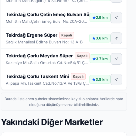
Muhittin Mah.Bağlariçi 4 Sk.No:60 1/A Çorlu/Tekird
Tekirdağ Çorlu Çetin Emeç Bulvarı Süper
Kapalı
2.9 km
Muhittin Mah.Çetin Emeç Bulv. No:20A-20B-20C-20D-2
Tekirdağ Ergene Süper
Kapalı
3.6 km
Sağlık Mahallesi Edirne Bulvarı No: 13 A-B
Tekirdağ Çorlu Meydan Süper
Kapalı
3.7 km
Kazımiye Mh.Salih Omurtak Cd.No:54/B1 Çorlu/Tekird
Tekirdağ Çorlu Taşkent Mini
Kapalı
3.8 km
Alipaşa Mh.Taskent Cad.No:13/A Ve 13/B Çorlu/Tekir
Burada listelenen şubeler sistemimizde kayıtlı olanlardır. Verilerde hata
olduğunu düşünüyorsanız bildirebilirsiniz.
Yakındaki Diğer Marketler