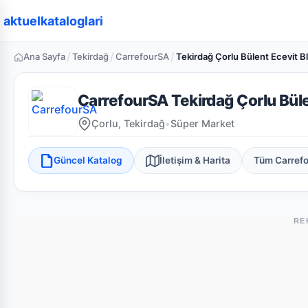
aktuelkataloglari
/
/
/
Ana Sayfa
Tekirdağ
CarrefourSA
Tekirdağ Çorlu Bülent Ecevit Bl
CarrefourSA Tekirdağ Çorlu Büle
Çorlu, Tekirdağ
•
Süper Market
Güncel Katalog
İletişim & Harita
Tüm Carref
RE