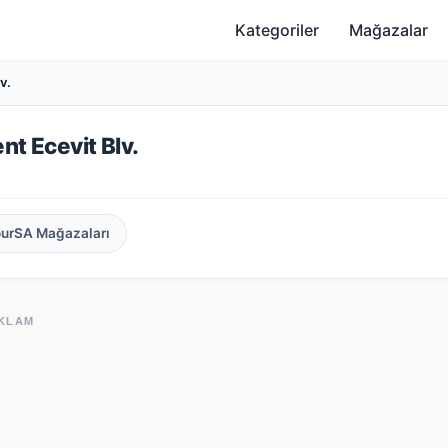
Kategoriler
Mağazalar
v.
nt Ecevit Blv.
ourSA Mağazaları
KLAM